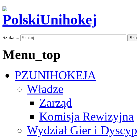
Szukaj...
Szu
Menu_top
PZUNIHOKEJA
Władze
Zarząd
Komisja Rewizyjna
Wydział Gier i Dyscyp