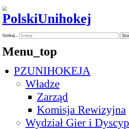
Szukaj...
Szu
Menu_top
PZUNIHOKEJA
Władze
Zarząd
Komisja Rewizyjna
Wydział Gier i Dyscyp