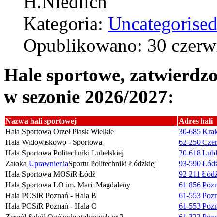
H.Niedlich
Kategoria:
Uncategorise
Opublikowano: 30 czerw
Hale sportowe, zatwierd
w sezonie 2026/2027:
Nazwa hali sportowej
Adres hali
Hala Sportowa Orzeł Piask Wielkie
30-685 Krak
Hala Widowiskowo - Sportowa
62-250 Czer
Hala Sportowa Politechniki Lubelskiej
20-618 Lubl
Zatoka
Uprawnienia
Sportu Politechniki Łódzkiej
93-590 Łódź 
Hala Sportowa MOSiR Łódź
92-211 Łódź
Hala Sportowa LO im. Marii Magdaleny
61-856 Pozn
Hala POSiR Poznań - Hala B
61-553 Pozn
Hala POSiR Poznań - Hala C
61-553 Pozn
Zespół Szkół Ogólnokształcących nr 2
61-323 Pozn