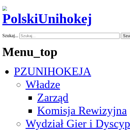
Szukaj...
Szu
Menu_top
PZUNIHOKEJA
Władze
Zarząd
Komisja Rewizyjna
Wydział Gier i Dyscyp