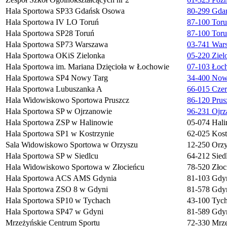
Hala Sportowa SP33 Gdańsk Osowa
80-299 Gdań
Hala Sportowa IV LO Toruń
87-100 Toru
Hala Sportowa SP28 Toruń
87-100 Toru
Hala Sportowa SP73 Warszawa
03-741 Wars
Hala Sportowa OKiS Zielonka
05-220 Ziel
Hala Sportowa im. Mariana Dzięcioła w Łochowie
07-103 Łoch
Hala Sportowa SP4 Nowy Targ
34-400 Nowy
Hala Sportowa Lubuszanka A
66-015 Czer
Hala Widowiskowo Sportowa Pruszcz
86-120 Prus
Hala Sportowa SP w Ojrzanowie
96-231 Ojrz
Hala Sportowa ZSP w Halinowie
05-074 Hali
Hala Sportowa SP1 w Kostrzynie
62-025 Kostr
Sala Widowiskowo Sportowa w Orzyszu
12-250 Orzy
Hala Sportowa SP w Siedlcu
64-212 Siedl
Hala Widowiskowo Sportowa w Złocieńcu
78-520 Złoci
Hala Sportowa ACS AMS Gdynia
81-103 Gdyn
Hala Sportowa ZSO 8 w Gdyni
81-578 Gdyn
Hala Sportowa SP10 w Tychach
43-100 Tyc
Hala Sportowa SP47 w Gdyni
81-589 Gdyn
Mrzeżyńskie Centrum Sportu
72-330 Mrze