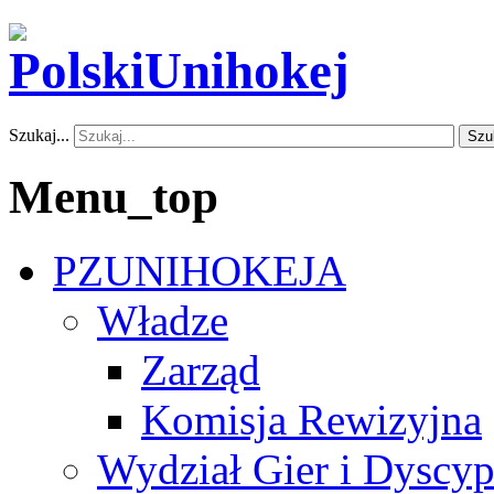
Szukaj...
Szu
Menu_top
PZUNIHOKEJA
Władze
Zarząd
Komisja Rewizyjna
Wydział Gier i Dyscyp