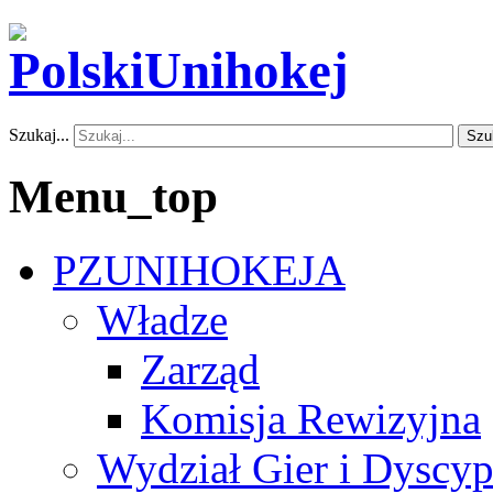
Szukaj...
Szu
Menu_top
PZUNIHOKEJA
Władze
Zarząd
Komisja Rewizyjna
Wydział Gier i Dyscyp