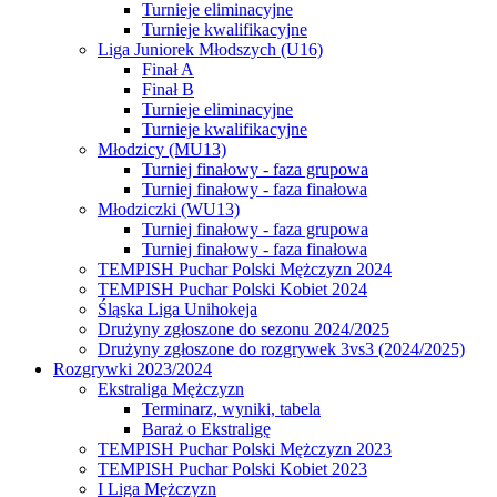
Turnieje eliminacyjne
Turnieje kwalifikacyjne
Liga Juniorek Młodszych (U16)
Finał A
Finał B
Turnieje eliminacyjne
Turnieje kwalifikacyjne
Młodzicy (MU13)
Turniej finałowy - faza grupowa
Turniej finałowy - faza finałowa
Młodziczki (WU13)
Turniej finałowy - faza grupowa
Turniej finałowy - faza finałowa
TEMPISH Puchar Polski Mężczyzn 2024
TEMPISH Puchar Polski Kobiet 2024
Śląska Liga Unihokeja
Drużyny zgłoszone do sezonu 2024/2025
Drużyny zgłoszone do rozgrywek 3vs3 (2024/2025)
Rozgrywki 2023/2024
Ekstraliga Mężczyzn
Terminarz, wyniki, tabela
Baraż o Ekstraligę
TEMPISH Puchar Polski Mężczyzn 2023
TEMPISH Puchar Polski Kobiet 2023
I Liga Mężczyzn