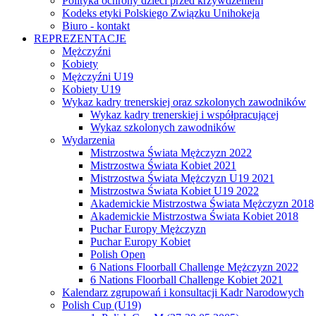
Polityka ochrony dzieci przed krzywdzeniem
Kodeks etyki Polskiego Związku Unihokeja
Biuro - kontakt
REPREZENTACJE
Mężczyźni
Kobiety
Mężczyźni U19
Kobiety U19
Wykaz kadry trenerskiej oraz szkolonych zawodników
Wykaz kadry trenerskiej i współpracującej
Wykaz szkolonych zawodników
Wydarzenia
Mistrzostwa Świata Mężczyzn 2022
Mistrzostwa Świata Kobiet 2021
Mistrzostwa Świata Mężczyzn U19 2021
Mistrzostwa Świata Kobiet U19 2022
Akademickie Mistrzostwa Świata Mężczyzn 2018
Akademickie Mistrzostwa Świata Kobiet 2018
Puchar Europy Mężczyzn
Puchar Europy Kobiet
Polish Open
6 Nations Floorball Challenge Mężczyzn 2022
6 Nations Floorball Challenge Kobiet 2021
Kalendarz zgrupowań i konsultacji Kadr Narodowych
Polish Cup (U19)