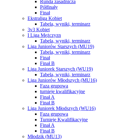
Runda zasadnicza
Półfinały
Finał
Ekstraliga Kobiet
Tabela, wyniki, terminarz
3v3 Kobiet
I Liga Mężczyzn
Tabela, wyniki, terminarz
Liga Juniorów Starszych (MU19)
Tabela, wyniki, terminarz
Finał
Finał B
Liga Juniorek Starszych (WU19)
Tabela, wyniki, terminarz
Liga Juniorów Młodszych (MU16)
Faza grupowa
turnieje kwalifikacyjne
Finał A
Finał B
Liga Juniorek Młodszych (WU16)
Faza grupowa
Turnieje Kwalifikacyjne
Finał A
Finał B
Młodzik (MU13)