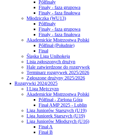
Półfinały
Finały - faza grupowa
Finały - faza finałowa
Młodziczka (WU13)
Półfinały
Finały - faza grupowa
Finały - faza finałowa
Akademickie Mistrzostwa Polski
Półfinał (Południe)
Finał
Śląska Liga Unihokeja
Lista zgłoszonych drużyn
Hale zatwierdzone do rozgrywek
Terminarz rozgrywek 2025/2026
Zgłoszone drużyny 2025/2026
Rozgrywki 2024/2025
I Liga Mężczyzn
Akademickie Mistrzostwa Polski
Półfinał - Zielona Góra
Finał AMP 2025 - Lublin
Liga Juniorów Starszych (U19)
Liga Juniorek Starszych (U19)
Liga Juniorów Młodszych (U16)
Finał A
Finał B