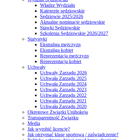
Władze Wydziału
Kategorie sędziowskie
Sędziowie 2025/2026
Aktualne nominacje sędziowskie
Stawki Sędziowskie
Szkolenia Sędziowskie 2026/2027
Statystyki
Ekstraliga mężczyzn
Ekstraliga kobiet
Reprezentacja mężczyzn
Reprezentacja kobiet
Uchwały
Uchwały Zarządu 2026
Uchwała Zarządu 2025
Uchwała Zarządu 2024
Uchwała Zarządu 2023
Uchwała Zarządu 2022
Uchwała Zarządu 2021
Uchwała Zarządu 2020
Okręgowe Związki Unihokeja
Transparentność Związku
Media
Jak wyrobić licencję?
Jak otrzymać klasę sportową / zaświadczenie?