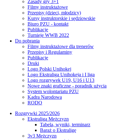
Zasady gry 3+1
Filmy instruktażowe
Przepisy (dzieci, młodzicy)
Kursy instruktorskie i sędziowskie
Biuro PZU - kontakt
Publikacje
Turnieje WWB 2022
Do pobrania
Filmy instruktażowe dla trenerów
Przepisy i Regulaminy
Publikacje
Druki
Logo Polski Unihokej
Logo Ekstraliga Unihokeja i I liga
Logo rozgrywek U19, U16 i U13
Nowe znaki graficzne - poradnik użycia
System wolontariatu PZU
Kadra Narodowa
RODO
Rozgrywki 2025/2026
Ekstraliga Mężczyzn
Tabela, wyniki, terminarz
Baraż o Ekstraligę
3v3 Mężczyzn