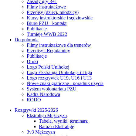
Zasady gry 3+1
Filmy instruktażowe
Przepisy (dzieci, młodzicy)
Kursy instruktorskie i sędziowskie
Biuro PZU - kontakt
Publikacje
Turnieje WWB 2022
Do pobrania
Filmy instruktażowe dla trenerów
Przepisy i Regulaminy
Publikacje
Druki
Logo Polski Unihokej
Logo Ekstraliga Unihokeja i I liga
Logo rozgrywek U19, U16 i U13
Nowe znaki graficzne - poradnik użycia
System wolontariatu PZU
Kadra Narodowa
RODO
Rozgrywki 2025/2026
Ekstraliga Mężczyzn
Tabela, wyniki, terminarz
Baraż o Ekstraligę
3v3 Mężczyzn