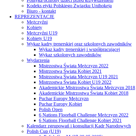
Polityka ochrony dzieci przed krzywdzeniem
Kodeks etyki Polskiego Związku Unihokeja
Biuro - kontakt
REPREZENTACJE
Mężczyźni
Kobiety
Mężczyźni U19
Kobiety U19
Wykaz kadry trenerskiej oraz szkolonych zawodników
Wykaz kadry trenerskiej i współpracującej
Wykaz szkolonych zawodników
Wydarzenia
Mistrzostwa Świata Mężczyzn 2022
Mistrzostwa Świata Kobiet 2021
Mistrzostwa Świata Mężczyzn U19 2021
Mistrzostwa Świata Kobiet U19 2022
Akademickie Mistrzostwa Świata Mężczyzn 2018
Akademickie Mistrzostwa Świata Kobiet 2018
Puchar Europy Mężczyzn
Puchar Europy Kobiet
Polish Open
6 Nations Floorball Challenge Mężczyzn 2022
6 Nations Floorball Challenge Kobiet 2021
Kalendarz zgrupowań i konsultacji Kadr Narodowych
Polish Cup (U19)