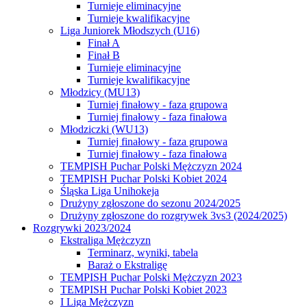
Turnieje eliminacyjne
Turnieje kwalifikacyjne
Liga Juniorek Młodszych (U16)
Finał A
Finał B
Turnieje eliminacyjne
Turnieje kwalifikacyjne
Młodzicy (MU13)
Turniej finałowy - faza grupowa
Turniej finałowy - faza finałowa
Młodziczki (WU13)
Turniej finałowy - faza grupowa
Turniej finałowy - faza finałowa
TEMPISH Puchar Polski Mężczyzn 2024
TEMPISH Puchar Polski Kobiet 2024
Śląska Liga Unihokeja
Drużyny zgłoszone do sezonu 2024/2025
Drużyny zgłoszone do rozgrywek 3vs3 (2024/2025)
Rozgrywki 2023/2024
Ekstraliga Mężczyzn
Terminarz, wyniki, tabela
Baraż o Ekstraligę
TEMPISH Puchar Polski Mężczyzn 2023
TEMPISH Puchar Polski Kobiet 2023
I Liga Mężczyzn