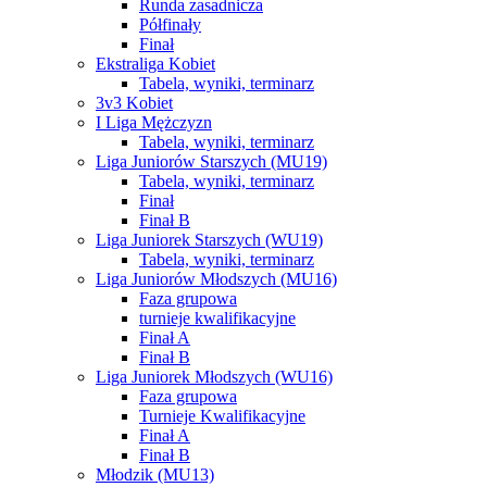
Runda zasadnicza
Półfinały
Finał
Ekstraliga Kobiet
Tabela, wyniki, terminarz
3v3 Kobiet
I Liga Mężczyzn
Tabela, wyniki, terminarz
Liga Juniorów Starszych (MU19)
Tabela, wyniki, terminarz
Finał
Finał B
Liga Juniorek Starszych (WU19)
Tabela, wyniki, terminarz
Liga Juniorów Młodszych (MU16)
Faza grupowa
turnieje kwalifikacyjne
Finał A
Finał B
Liga Juniorek Młodszych (WU16)
Faza grupowa
Turnieje Kwalifikacyjne
Finał A
Finał B
Młodzik (MU13)