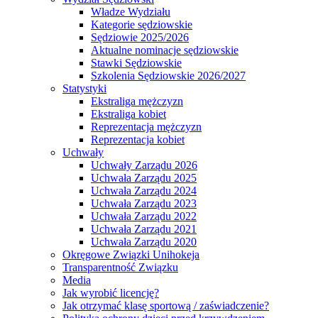
Władze Wydziału
Kategorie sędziowskie
Sędziowie 2025/2026
Aktualne nominacje sędziowskie
Stawki Sędziowskie
Szkolenia Sędziowskie 2026/2027
Statystyki
Ekstraliga mężczyzn
Ekstraliga kobiet
Reprezentacja mężczyzn
Reprezentacja kobiet
Uchwały
Uchwały Zarządu 2026
Uchwała Zarządu 2025
Uchwała Zarządu 2024
Uchwała Zarządu 2023
Uchwała Zarządu 2022
Uchwała Zarządu 2021
Uchwała Zarządu 2020
Okręgowe Związki Unihokeja
Transparentność Związku
Media
Jak wyrobić licencję?
Jak otrzymać klasę sportową / zaświadczenie?