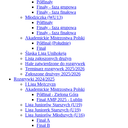
Półfinały
Finały - faza grupowa
Finały - faza finałowa
Młodziczka (WU13)
Półfinały
Finały - faza grupowa
Finały - faza finałowa
Akademickie Mistrzostwa Polski
Półfinał (Południe)
Finał
Śląska Liga Unihokeja
Lista zgłoszonych drużyn
Hale zatwierdzone do rozgrywek
Terminarz rozgrywek 2025/2026
Zgłoszone drużyny 2025/2026
Rozgrywki 2024/2025
I Liga Mężczyzn
Akademickie Mistrzostwa Polski
Półfinał - Zielona Góra
Finał AMP 2025 - Lublin
Liga Juniorów Starszych (U19)
Liga Juniorek Starszych (U19)
Liga Juniorów Młodszych (U16)
Finał A
Finał B