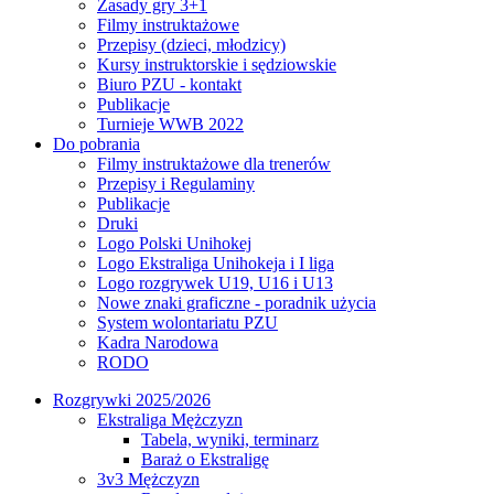
Zasady gry 3+1
Filmy instruktażowe
Przepisy (dzieci, młodzicy)
Kursy instruktorskie i sędziowskie
Biuro PZU - kontakt
Publikacje
Turnieje WWB 2022
Do pobrania
Filmy instruktażowe dla trenerów
Przepisy i Regulaminy
Publikacje
Druki
Logo Polski Unihokej
Logo Ekstraliga Unihokeja i I liga
Logo rozgrywek U19, U16 i U13
Nowe znaki graficzne - poradnik użycia
System wolontariatu PZU
Kadra Narodowa
RODO
Rozgrywki 2025/2026
Ekstraliga Mężczyzn
Tabela, wyniki, terminarz
Baraż o Ekstraligę
3v3 Mężczyzn