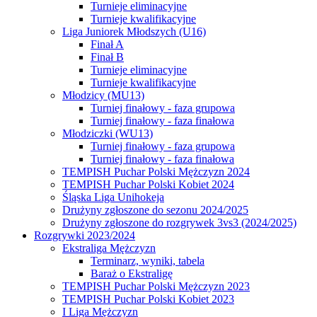
Turnieje eliminacyjne
Turnieje kwalifikacyjne
Liga Juniorek Młodszych (U16)
Finał A
Finał B
Turnieje eliminacyjne
Turnieje kwalifikacyjne
Młodzicy (MU13)
Turniej finałowy - faza grupowa
Turniej finałowy - faza finałowa
Młodziczki (WU13)
Turniej finałowy - faza grupowa
Turniej finałowy - faza finałowa
TEMPISH Puchar Polski Mężczyzn 2024
TEMPISH Puchar Polski Kobiet 2024
Śląska Liga Unihokeja
Drużyny zgłoszone do sezonu 2024/2025
Drużyny zgłoszone do rozgrywek 3vs3 (2024/2025)
Rozgrywki 2023/2024
Ekstraliga Mężczyzn
Terminarz, wyniki, tabela
Baraż o Ekstraligę
TEMPISH Puchar Polski Mężczyzn 2023
TEMPISH Puchar Polski Kobiet 2023
I Liga Mężczyzn