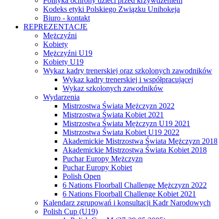
Polityka ochrony dzieci przed krzywdzeniem
Kodeks etyki Polskiego Związku Unihokeja
Biuro - kontakt
REPREZENTACJE
Mężczyźni
Kobiety
Mężczyźni U19
Kobiety U19
Wykaz kadry trenerskiej oraz szkolonych zawodników
Wykaz kadry trenerskiej i współpracującej
Wykaz szkolonych zawodników
Wydarzenia
Mistrzostwa Świata Mężczyzn 2022
Mistrzostwa Świata Kobiet 2021
Mistrzostwa Świata Mężczyzn U19 2021
Mistrzostwa Świata Kobiet U19 2022
Akademickie Mistrzostwa Świata Mężczyzn 2018
Akademickie Mistrzostwa Świata Kobiet 2018
Puchar Europy Mężczyzn
Puchar Europy Kobiet
Polish Open
6 Nations Floorball Challenge Mężczyzn 2022
6 Nations Floorball Challenge Kobiet 2021
Kalendarz zgrupowań i konsultacji Kadr Narodowych
Polish Cup (U19)