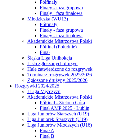
Półfinały
Finały - faza grupowa
Finały - faza finałowa
Młodziczka (WU13)
Półfinały
Finały - faza grupowa
Finały - faza finałowa
Akademickie Mistrzostwa Polski
Półfinał (Południe)
Finał
Śląska Liga Unihokeja
Lista zgłoszonych drużyn
Hale zatwierdzone do rozgrywek
Terminarz rozgrywek 2025/2026
Zgłoszone drużyny 2025/2026
Rozgrywki 2024/2025
I Liga Mężczyzn
Akademickie Mistrzostwa Polski
Półfinał - Zielona Góra
Finał AMP 2025 - Lublin
Liga Juniorów Starszych (U19)
Liga Juniorek Starszych (U19)
Liga Juniorów Młodszych (U16)
Finał A
Finał B