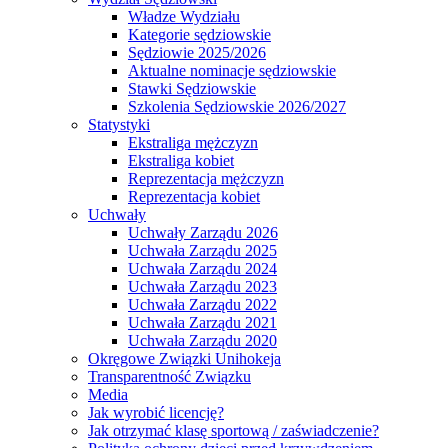
Władze Wydziału
Kategorie sędziowskie
Sędziowie 2025/2026
Aktualne nominacje sędziowskie
Stawki Sędziowskie
Szkolenia Sędziowskie 2026/2027
Statystyki
Ekstraliga mężczyzn
Ekstraliga kobiet
Reprezentacja mężczyzn
Reprezentacja kobiet
Uchwały
Uchwały Zarządu 2026
Uchwała Zarządu 2025
Uchwała Zarządu 2024
Uchwała Zarządu 2023
Uchwała Zarządu 2022
Uchwała Zarządu 2021
Uchwała Zarządu 2020
Okręgowe Związki Unihokeja
Transparentność Związku
Media
Jak wyrobić licencję?
Jak otrzymać klasę sportową / zaświadczenie?