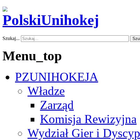
Szukaj...
Szu
Menu_top
PZUNIHOKEJA
Władze
Zarząd
Komisja Rewizyjna
Wydział Gier i Dyscyp