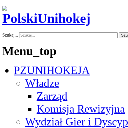
Szukaj...
Szu
Menu_top
PZUNIHOKEJA
Władze
Zarząd
Komisja Rewizyjna
Wydział Gier i Dyscyp