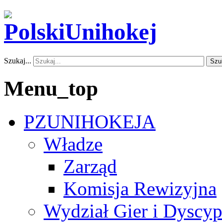
Szukaj...
Szu
Menu_top
PZUNIHOKEJA
Władze
Zarząd
Komisja Rewizyjna
Wydział Gier i Dyscyp