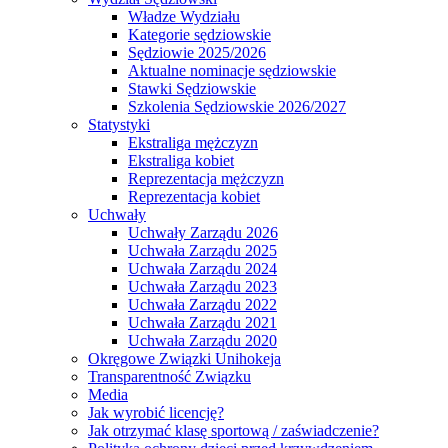
Władze Wydziału
Kategorie sędziowskie
Sędziowie 2025/2026
Aktualne nominacje sędziowskie
Stawki Sędziowskie
Szkolenia Sędziowskie 2026/2027
Statystyki
Ekstraliga mężczyzn
Ekstraliga kobiet
Reprezentacja mężczyzn
Reprezentacja kobiet
Uchwały
Uchwały Zarządu 2026
Uchwała Zarządu 2025
Uchwała Zarządu 2024
Uchwała Zarządu 2023
Uchwała Zarządu 2022
Uchwała Zarządu 2021
Uchwała Zarządu 2020
Okręgowe Związki Unihokeja
Transparentność Związku
Media
Jak wyrobić licencję?
Jak otrzymać klasę sportową / zaświadczenie?