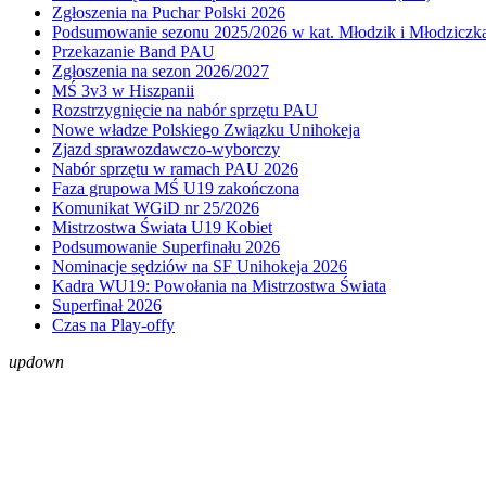
Zgłoszenia na Puchar Polski 2026
Podsumowanie sezonu 2025/2026 w kat. Młodzik i Młodziczk
Przekazanie Band PAU
Zgłoszenia na sezon 2026/2027
MŚ 3v3 w Hiszpanii
Rozstrzygnięcie na nabór sprzętu PAU
Nowe władze Polskiego Związku Unihokeja
Zjazd sprawozdawczo-wyborczy
Nabór sprzętu w ramach PAU 2026
Faza grupowa MŚ U19 zakończona
Komunikat WGiD nr 25/2026
Mistrzostwa Świata U19 Kobiet
Podsumowanie Superfinału 2026
Nominacje sędziów na SF Unihokeja 2026
Kadra WU19: Powołania na Mistrzostwa Świata
Superfinał 2026
Czas na Play-offy
up
down