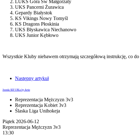
LUKS Góra Św Małgorzaty
UKS Pancerni Żurawica
Gepardy Białystok
KS Vikings Nowy Tomyśl
KS Dragons Płoskinia
UKS Błyskawica Niechanowo
UKS Junior Kębłowo
Wszystkie Kluby niebawem otrzymają szczegółową instrukcję, co do 
Następny artykuł
Joomla SEF URLs by Artio
Reprezentacja Mężczyzn 3v3
Reprezentacja Kobiet 3v3
Ślaska Liga Unihokeja
Piątek 2026-06-12
Reprezentacja Mężczyzn 3v3
13:30