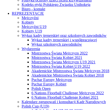
Polityka ochrony dzieci przed krzywdzeniem
Kodeks etyki Polskiego Związku Unihokeja
Biuro - kontakt
REPREZENTACJE
Mężczyźni
Kobiety
Mężczyźni U19
Kobiety U19
Wykaz kadry trenerskiej oraz szkolonych zawodników
Wykaz kadry trenerskiej i współpracującej
Wykaz szkolonych zawodników
Wydarzenia
Mistrzostwa Świata Mężczyzn 2022
Mistrzostwa Świata Kobiet 2021
Mistrzostwa Świata Mężczyzn U19 2021
Mistrzostwa Świata Kobiet U19 2022
Akademickie Mistrzostwa Świata Mężczyzn 2018
Akademickie Mistrzostwa Świata Kobiet 2018
Puchar Europy Mężczyzn
Puchar Europy Kobiet
Polish Open
6 Nations Floorball Challenge Mężczyzn 2022
6 Nations Floorball Challenge Kobiet 2021
Kalendarz zgrupowań i konsultacji Kadr Narodowych
Polish Cup (U19)