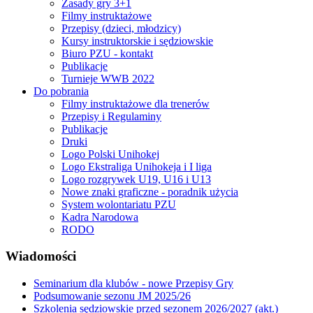
Zasady gry 3+1
Filmy instruktażowe
Przepisy (dzieci, młodzicy)
Kursy instruktorskie i sędziowskie
Biuro PZU - kontakt
Publikacje
Turnieje WWB 2022
Do pobrania
Filmy instruktażowe dla trenerów
Przepisy i Regulaminy
Publikacje
Druki
Logo Polski Unihokej
Logo Ekstraliga Unihokeja i I liga
Logo rozgrywek U19, U16 i U13
Nowe znaki graficzne - poradnik użycia
System wolontariatu PZU
Kadra Narodowa
RODO
Wiadomości
Seminarium dla klubów - nowe Przepisy Gry
Podsumowanie sezonu JM 2025/26
Szkolenia sędziowskie przed sezonem 2026/2027 (akt.)