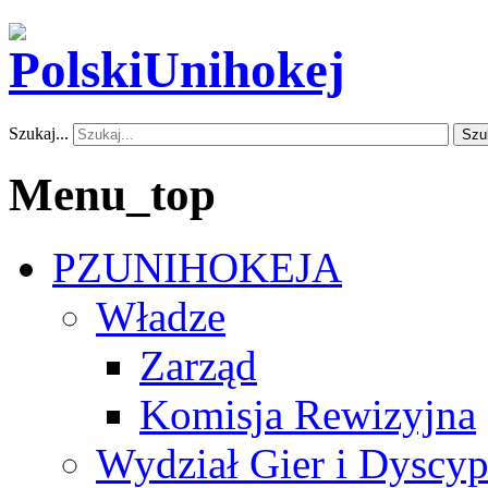
Szukaj...
Szu
Menu_top
PZUNIHOKEJA
Władze
Zarząd
Komisja Rewizyjna
Wydział Gier i Dyscyp