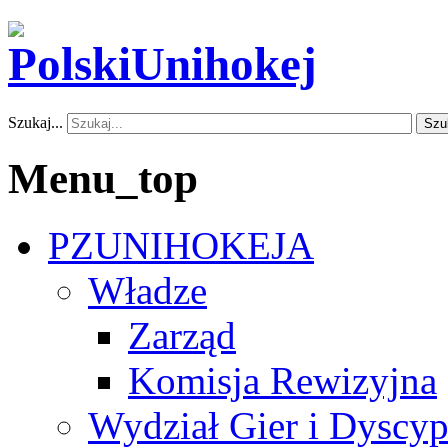
Szukaj...
Szu
Menu_top
PZUNIHOKEJA
Władze
Zarząd
Komisja Rewizyjna
Wydział Gier i Dyscyp