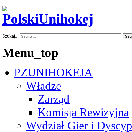
Szukaj...
Szu
Menu_top
PZUNIHOKEJA
Władze
Zarząd
Komisja Rewizyjna
Wydział Gier i Dyscyp