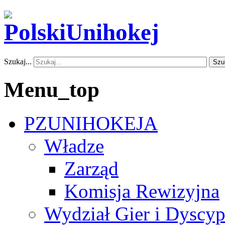
Szukaj...
Szu
Menu_top
PZUNIHOKEJA
Władze
Zarząd
Komisja Rewizyjna
Wydział Gier i Dyscyp