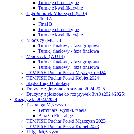
Turnieje eliminacyjne
Turnieje kwalifikacyjne
Liga Juniorek Młodszych (U16)
Finał A
Finał B
Turnieje eliminacyjne
Turnieje kwalifikacyjne
Młodzicy (MU13)
Turniej finałowy - faza grupowa
Turniej finałowy - faza finałowa
Młodziczki (WU13)
Turniej finałowy - faza grupowa
Turniej finałowy - faza finałowa
TEMPISH Puchar Polski Mężczyzn 2024
TEMPISH Puchar Polski Kobiet 2024
Śląska Liga Unihokeja
Drużyny zgłoszone do sezonu 2024/2025
Drużyny zgłoszone do rozgrywek 3vs3 (2024/2025)
Rozgrywki 2023/2024
Ekstraliga Mężczyzn
Terminarz, wyniki, tabela
Baraż o Ekstraligę
TEMPISH Puchar Polski Mężczyzn 2023
TEMPISH Puchar Polski Kobiet 2023
I Liga Mężczyzn