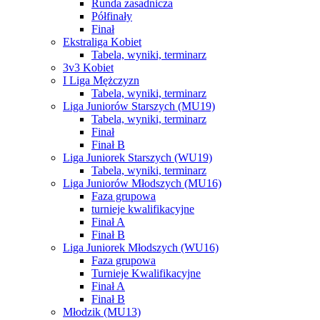
Runda zasadnicza
Półfinały
Finał
Ekstraliga Kobiet
Tabela, wyniki, terminarz
3v3 Kobiet
I Liga Mężczyzn
Tabela, wyniki, terminarz
Liga Juniorów Starszych (MU19)
Tabela, wyniki, terminarz
Finał
Finał B
Liga Juniorek Starszych (WU19)
Tabela, wyniki, terminarz
Liga Juniorów Młodszych (MU16)
Faza grupowa
turnieje kwalifikacyjne
Finał A
Finał B
Liga Juniorek Młodszych (WU16)
Faza grupowa
Turnieje Kwalifikacyjne
Finał A
Finał B
Młodzik (MU13)