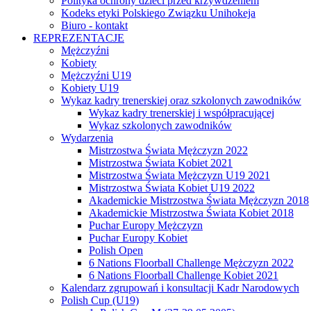
Polityka ochrony dzieci przed krzywdzeniem
Kodeks etyki Polskiego Związku Unihokeja
Biuro - kontakt
REPREZENTACJE
Mężczyźni
Kobiety
Mężczyźni U19
Kobiety U19
Wykaz kadry trenerskiej oraz szkolonych zawodników
Wykaz kadry trenerskiej i współpracującej
Wykaz szkolonych zawodników
Wydarzenia
Mistrzostwa Świata Mężczyzn 2022
Mistrzostwa Świata Kobiet 2021
Mistrzostwa Świata Mężczyzn U19 2021
Mistrzostwa Świata Kobiet U19 2022
Akademickie Mistrzostwa Świata Mężczyzn 2018
Akademickie Mistrzostwa Świata Kobiet 2018
Puchar Europy Mężczyzn
Puchar Europy Kobiet
Polish Open
6 Nations Floorball Challenge Mężczyzn 2022
6 Nations Floorball Challenge Kobiet 2021
Kalendarz zgrupowań i konsultacji Kadr Narodowych
Polish Cup (U19)