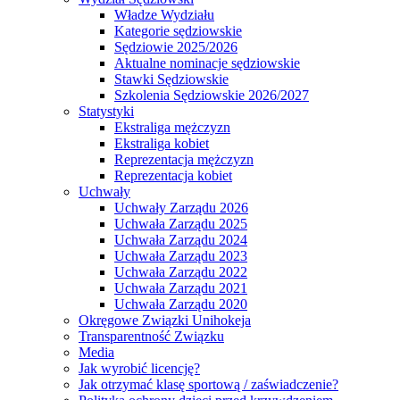
Władze Wydziału
Kategorie sędziowskie
Sędziowie 2025/2026
Aktualne nominacje sędziowskie
Stawki Sędziowskie
Szkolenia Sędziowskie 2026/2027
Statystyki
Ekstraliga mężczyzn
Ekstraliga kobiet
Reprezentacja mężczyzn
Reprezentacja kobiet
Uchwały
Uchwały Zarządu 2026
Uchwała Zarządu 2025
Uchwała Zarządu 2024
Uchwała Zarządu 2023
Uchwała Zarządu 2022
Uchwała Zarządu 2021
Uchwała Zarządu 2020
Okręgowe Związki Unihokeja
Transparentność Związku
Media
Jak wyrobić licencję?
Jak otrzymać klasę sportową / zaświadczenie?