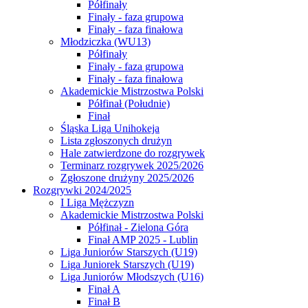
Półfinały
Finały - faza grupowa
Finały - faza finałowa
Młodziczka (WU13)
Półfinały
Finały - faza grupowa
Finały - faza finałowa
Akademickie Mistrzostwa Polski
Półfinał (Południe)
Finał
Śląska Liga Unihokeja
Lista zgłoszonych drużyn
Hale zatwierdzone do rozgrywek
Terminarz rozgrywek 2025/2026
Zgłoszone drużyny 2025/2026
Rozgrywki 2024/2025
I Liga Mężczyzn
Akademickie Mistrzostwa Polski
Półfinał - Zielona Góra
Finał AMP 2025 - Lublin
Liga Juniorów Starszych (U19)
Liga Juniorek Starszych (U19)
Liga Juniorów Młodszych (U16)
Finał A
Finał B