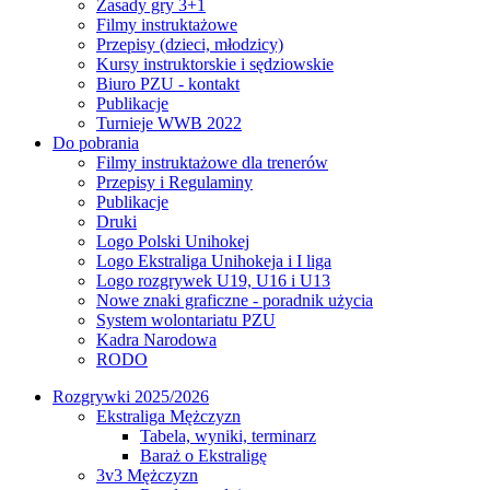
Zasady gry 3+1
Filmy instruktażowe
Przepisy (dzieci, młodzicy)
Kursy instruktorskie i sędziowskie
Biuro PZU - kontakt
Publikacje
Turnieje WWB 2022
Do pobrania
Filmy instruktażowe dla trenerów
Przepisy i Regulaminy
Publikacje
Druki
Logo Polski Unihokej
Logo Ekstraliga Unihokeja i I liga
Logo rozgrywek U19, U16 i U13
Nowe znaki graficzne - poradnik użycia
System wolontariatu PZU
Kadra Narodowa
RODO
Rozgrywki 2025/2026
Ekstraliga Mężczyzn
Tabela, wyniki, terminarz
Baraż o Ekstraligę
3v3 Mężczyzn