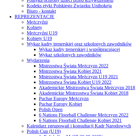
Polityka ochrony dzieci przed krzywdzeniem
Kodeks etyki Polskiego Związku Unihokeja
Biuro - kontakt
REPREZENTACJE
Mężczyźni
Kobiety
Mężczyźni U19
Kobiety U19
Wykaz kadry trenerskiej oraz szkolonych zawodników
Wykaz kadry trenerskiej i współpracującej
Wykaz szkolonych zawodników
Wydarzenia
Mistrzostwa Świata Mężczyzn 2022
Mistrzostwa Świata Kobiet 2021
Mistrzostwa Świata Mężczyzn U19 2021
Mistrzostwa Świata Kobiet U19 2022
Akademickie Mistrzostwa Świata Mężczyzn 2018
Akademickie Mistrzostwa Świata Kobiet 2018
Puchar Europy Mężczyzn
Puchar Europy Kobiet
Polish Open
6 Nations Floorball Challenge Mężczyzn 2022
6 Nations Floorball Challenge Kobiet 2021
Kalendarz zgrupowań i konsultacji Kadr Narodowych
Polish Cup (U19)