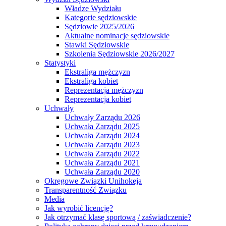
Władze Wydziału
Kategorie sędziowskie
Sędziowie 2025/2026
Aktualne nominacje sędziowskie
Stawki Sędziowskie
Szkolenia Sędziowskie 2026/2027
Statystyki
Ekstraliga mężczyzn
Ekstraliga kobiet
Reprezentacja mężczyzn
Reprezentacja kobiet
Uchwały
Uchwały Zarządu 2026
Uchwała Zarządu 2025
Uchwała Zarządu 2024
Uchwała Zarządu 2023
Uchwała Zarządu 2022
Uchwała Zarządu 2021
Uchwała Zarządu 2020
Okręgowe Związki Unihokeja
Transparentność Związku
Media
Jak wyrobić licencję?
Jak otrzymać klasę sportową / zaświadczenie?