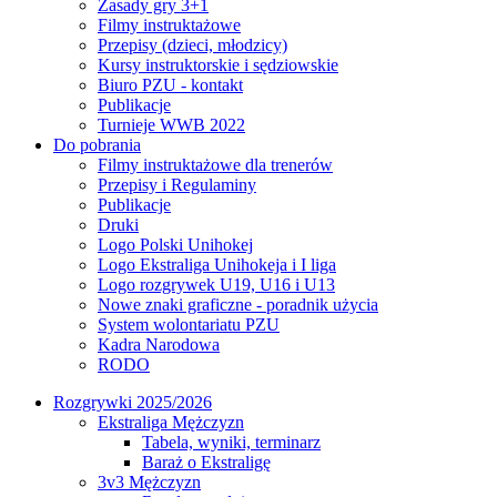
Zasady gry 3+1
Filmy instruktażowe
Przepisy (dzieci, młodzicy)
Kursy instruktorskie i sędziowskie
Biuro PZU - kontakt
Publikacje
Turnieje WWB 2022
Do pobrania
Filmy instruktażowe dla trenerów
Przepisy i Regulaminy
Publikacje
Druki
Logo Polski Unihokej
Logo Ekstraliga Unihokeja i I liga
Logo rozgrywek U19, U16 i U13
Nowe znaki graficzne - poradnik użycia
System wolontariatu PZU
Kadra Narodowa
RODO
Rozgrywki 2025/2026
Ekstraliga Mężczyzn
Tabela, wyniki, terminarz
Baraż o Ekstraligę
3v3 Mężczyzn