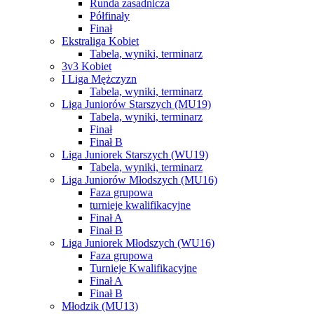
Runda zasadnicza
Półfinały
Finał
Ekstraliga Kobiet
Tabela, wyniki, terminarz
3v3 Kobiet
I Liga Mężczyzn
Tabela, wyniki, terminarz
Liga Juniorów Starszych (MU19)
Tabela, wyniki, terminarz
Finał
Finał B
Liga Juniorek Starszych (WU19)
Tabela, wyniki, terminarz
Liga Juniorów Młodszych (MU16)
Faza grupowa
turnieje kwalifikacyjne
Finał A
Finał B
Liga Juniorek Młodszych (WU16)
Faza grupowa
Turnieje Kwalifikacyjne
Finał A
Finał B
Młodzik (MU13)