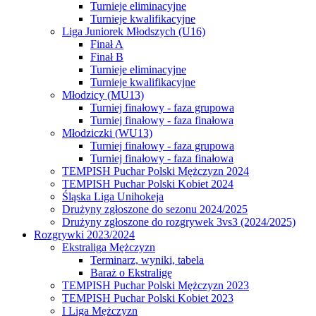
Turnieje eliminacyjne
Turnieje kwalifikacyjne
Liga Juniorek Młodszych (U16)
Finał A
Finał B
Turnieje eliminacyjne
Turnieje kwalifikacyjne
Młodzicy (MU13)
Turniej finałowy - faza grupowa
Turniej finałowy - faza finałowa
Młodziczki (WU13)
Turniej finałowy - faza grupowa
Turniej finałowy - faza finałowa
TEMPISH Puchar Polski Mężczyzn 2024
TEMPISH Puchar Polski Kobiet 2024
Śląska Liga Unihokeja
Drużyny zgłoszone do sezonu 2024/2025
Drużyny zgłoszone do rozgrywek 3vs3 (2024/2025)
Rozgrywki 2023/2024
Ekstraliga Mężczyzn
Terminarz, wyniki, tabela
Baraż o Ekstraligę
TEMPISH Puchar Polski Mężczyzn 2023
TEMPISH Puchar Polski Kobiet 2023
I Liga Mężczyzn