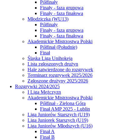
Półfinały
Finały - faza grupowa
Finały - faza finałowa
Młodziczka (WU13)
Półfinały
Finały - faza grupowa
Finały - faza finałowa
Akademickie Mistrzostwa Polski
Półfinał (Południe)
Finał
Śląska Liga Unihokeja
Lista zgłoszonych drużyn
Hale zatwierdzone do rozgrywek
Terminarz rozgrywek 2025/2026
Zgłoszone drużyny 2025/2026
Rozgrywki 2024/2025
I Liga Mężczyzn
Akademickie Mistrzostwa Polski
Półfinał - Zielona Góra
Finał AMP 2025 - Lublin
Liga Juniorów Starszych (U19)
Liga Juniorek Starszych (U19)
Liga Juniorów Młodszych (U16)
Finał A
Finał B