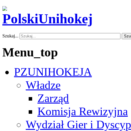
Szukaj...
Szu
Menu_top
PZUNIHOKEJA
Władze
Zarząd
Komisja Rewizyjna
Wydział Gier i Dyscyp