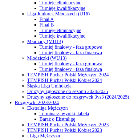
Turnieje eliminacyjne
Turnieje kwalifikacyjne
Liga Juniorek Młodszych (U16)
Finał A
Finał B
Turnieje eliminacyjne
Turnieje kwalifikacyjne
Młodzicy (MU13)
Turniej finałowy - faza grupowa
Turniej finałowy - faza finałowa
Młodziczki (WU13)
Turniej finałowy - faza grupowa
Turniej finałowy - faza finałowa
TEMPISH Puchar Polski Mężczyzn 2024
TEMPISH Puchar Polski Kobiet 2024
Śląska Liga Unihokeja
Drużyny zgłoszone do sezonu 2024/2025
Drużyny zgłoszone do rozgrywek 3vs3 (2024/2025)
Rozgrywki 2023/2024
Ekstraliga Mężczyzn
Terminarz, wyniki, tabela
Baraż o Ekstraligę
TEMPISH Puchar Polski Mężczyzn 2023
TEMPISH Puchar Polski Kobiet 2023
I Liga Mężczyzn