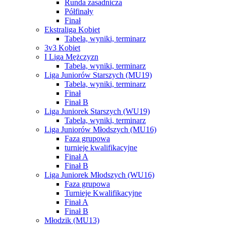
Runda zasadnicza
Półfinały
Finał
Ekstraliga Kobiet
Tabela, wyniki, terminarz
3v3 Kobiet
I Liga Mężczyzn
Tabela, wyniki, terminarz
Liga Juniorów Starszych (MU19)
Tabela, wyniki, terminarz
Finał
Finał B
Liga Juniorek Starszych (WU19)
Tabela, wyniki, terminarz
Liga Juniorów Młodszych (MU16)
Faza grupowa
turnieje kwalifikacyjne
Finał A
Finał B
Liga Juniorek Młodszych (WU16)
Faza grupowa
Turnieje Kwalifikacyjne
Finał A
Finał B
Młodzik (MU13)