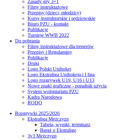
Zasady gry 3+1
Filmy instruktażowe
Przepisy (dzieci, młodzicy)
Kursy instruktorskie i sędziowskie
Biuro PZU - kontakt
Publikacje
Turnieje WWB 2022
Do pobrania
Filmy instruktażowe dla trenerów
Przepisy i Regulaminy
Publikacje
Druki
Logo Polski Unihokej
Logo Ekstraliga Unihokeja i I liga
Logo rozgrywek U19, U16 i U13
Nowe znaki graficzne - poradnik użycia
System wolontariatu PZU
Kadra Narodowa
RODO
Rozgrywki 2025/2026
Ekstraliga Mężczyzn
Tabela, wyniki, terminarz
Baraż o Ekstraligę
3v3 Mężczyzn