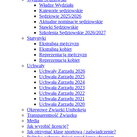
Władze Wydziału
Kategorie sędziowskie
Sędziowie 2025/2026
Aktualne nominacje sędziowskie
Stawki Sędziowskie
Szkolenia Sędziowskie 2026/2027
Statystyki
Ekstraliga mężczyzn
Ekstraliga kobiet
Reprezentacja mężczyzn
Reprezentacja kobiet
Uchwały
Uchwały Zarządu 2026
Uchwała Zarządu 2025
Uchwała Zarządu 2024
Uchwała Zarządu 2023
Uchwała Zarządu 2022
Uchwała Zarządu 2021
Uchwała Zarządu 2020
Okręgowe Związki Unihokeja
Transparentność Związku
Media
Jak wyrobić licencję?
Jak otrzymać klasę sportową / zaświadczenie?