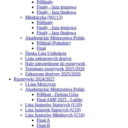
Półfinały
Finały - faza grupowa
Finały - faza finałowa
Młodziczka (WU13)
Półfinały
Finały - faza grupowa
Finały - faza finałowa
Akademickie Mistrzostwa Polski
Półfinał (Południe)
Finał
Śląska Liga Unihokeja
Lista zgłoszonych drużyn
Hale zatwierdzone do rozgrywek
Terminarz rozgrywek 2025/2026
Zgłoszone drużyny 2025/2026
Rozgrywki 2024/2025
I Liga Mężczyzn
Akademickie Mistrzostwa Polski
Półfinał - Zielona Góra
Finał AMP 2025 - Lublin
Liga Juniorów Starszych (U19)
Liga Juniorek Starszych (U19)
Liga Juniorów Młodszych (U16)
Finał A
Finał B