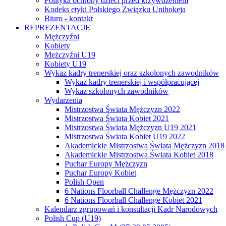
Polityka ochrony dzieci przed krzywdzeniem
Kodeks etyki Polskiego Związku Unihokeja
Biuro - kontakt
REPREZENTACJE
Mężczyźni
Kobiety
Mężczyźni U19
Kobiety U19
Wykaz kadry trenerskiej oraz szkolonych zawodników
Wykaz kadry trenerskiej i współpracującej
Wykaz szkolonych zawodników
Wydarzenia
Mistrzostwa Świata Mężczyzn 2022
Mistrzostwa Świata Kobiet 2021
Mistrzostwa Świata Mężczyzn U19 2021
Mistrzostwa Świata Kobiet U19 2022
Akademickie Mistrzostwa Świata Mężczyzn 2018
Akademickie Mistrzostwa Świata Kobiet 2018
Puchar Europy Mężczyzn
Puchar Europy Kobiet
Polish Open
6 Nations Floorball Challenge Mężczyzn 2022
6 Nations Floorball Challenge Kobiet 2021
Kalendarz zgrupowań i konsultacji Kadr Narodowych
Polish Cup (U19)