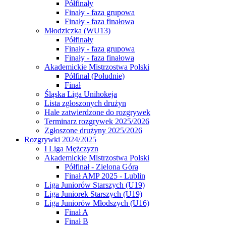
Półfinały
Finały - faza grupowa
Finały - faza finałowa
Młodziczka (WU13)
Półfinały
Finały - faza grupowa
Finały - faza finałowa
Akademickie Mistrzostwa Polski
Półfinał (Południe)
Finał
Śląska Liga Unihokeja
Lista zgłoszonych drużyn
Hale zatwierdzone do rozgrywek
Terminarz rozgrywek 2025/2026
Zgłoszone drużyny 2025/2026
Rozgrywki 2024/2025
I Liga Mężczyzn
Akademickie Mistrzostwa Polski
Półfinał - Zielona Góra
Finał AMP 2025 - Lublin
Liga Juniorów Starszych (U19)
Liga Juniorek Starszych (U19)
Liga Juniorów Młodszych (U16)
Finał A
Finał B