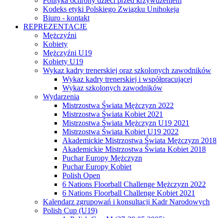
Polityka ochrony dzieci przed krzywdzeniem
Kodeks etyki Polskiego Związku Unihokeja
Biuro - kontakt
REPREZENTACJE
Mężczyźni
Kobiety
Mężczyźni U19
Kobiety U19
Wykaz kadry trenerskiej oraz szkolonych zawodników
Wykaz kadry trenerskiej i współpracującej
Wykaz szkolonych zawodników
Wydarzenia
Mistrzostwa Świata Mężczyzn 2022
Mistrzostwa Świata Kobiet 2021
Mistrzostwa Świata Mężczyzn U19 2021
Mistrzostwa Świata Kobiet U19 2022
Akademickie Mistrzostwa Świata Mężczyzn 2018
Akademickie Mistrzostwa Świata Kobiet 2018
Puchar Europy Mężczyzn
Puchar Europy Kobiet
Polish Open
6 Nations Floorball Challenge Mężczyzn 2022
6 Nations Floorball Challenge Kobiet 2021
Kalendarz zgrupowań i konsultacji Kadr Narodowych
Polish Cup (U19)