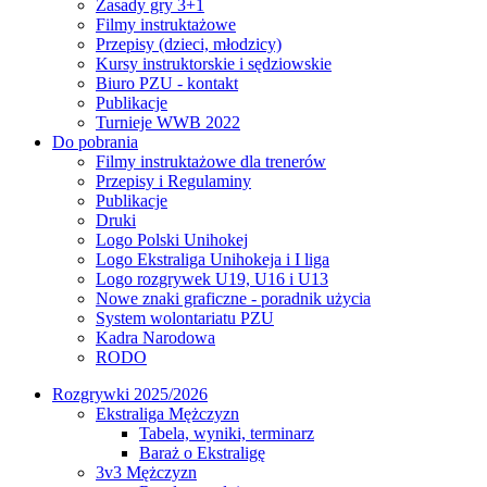
Zasady gry 3+1
Filmy instruktażowe
Przepisy (dzieci, młodzicy)
Kursy instruktorskie i sędziowskie
Biuro PZU - kontakt
Publikacje
Turnieje WWB 2022
Do pobrania
Filmy instruktażowe dla trenerów
Przepisy i Regulaminy
Publikacje
Druki
Logo Polski Unihokej
Logo Ekstraliga Unihokeja i I liga
Logo rozgrywek U19, U16 i U13
Nowe znaki graficzne - poradnik użycia
System wolontariatu PZU
Kadra Narodowa
RODO
Rozgrywki 2025/2026
Ekstraliga Mężczyzn
Tabela, wyniki, terminarz
Baraż o Ekstraligę
3v3 Mężczyzn