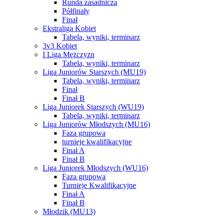
Runda zasadnicza
Półfinały
Finał
Ekstraliga Kobiet
Tabela, wyniki, terminarz
3v3 Kobiet
I Liga Mężczyzn
Tabela, wyniki, terminarz
Liga Juniorów Starszych (MU19)
Tabela, wyniki, terminarz
Finał
Finał B
Liga Juniorek Starszych (WU19)
Tabela, wyniki, terminarz
Liga Juniorów Młodszych (MU16)
Faza grupowa
turnieje kwalifikacyjne
Finał A
Finał B
Liga Juniorek Młodszych (WU16)
Faza grupowa
Turnieje Kwalifikacyjne
Finał A
Finał B
Młodzik (MU13)