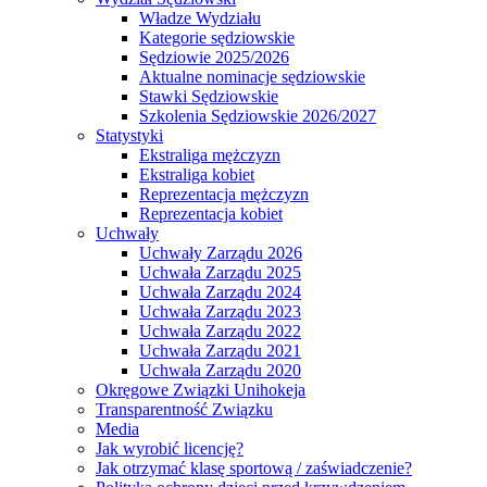
Władze Wydziału
Kategorie sędziowskie
Sędziowie 2025/2026
Aktualne nominacje sędziowskie
Stawki Sędziowskie
Szkolenia Sędziowskie 2026/2027
Statystyki
Ekstraliga mężczyzn
Ekstraliga kobiet
Reprezentacja mężczyzn
Reprezentacja kobiet
Uchwały
Uchwały Zarządu 2026
Uchwała Zarządu 2025
Uchwała Zarządu 2024
Uchwała Zarządu 2023
Uchwała Zarządu 2022
Uchwała Zarządu 2021
Uchwała Zarządu 2020
Okręgowe Związki Unihokeja
Transparentność Związku
Media
Jak wyrobić licencję?
Jak otrzymać klasę sportową / zaświadczenie?