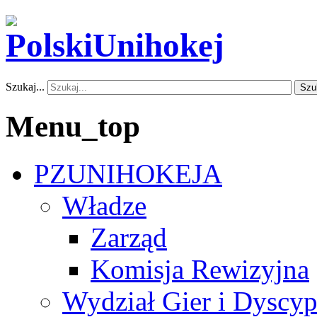
Szukaj...
Szu
Menu_top
PZUNIHOKEJA
Władze
Zarząd
Komisja Rewizyjna
Wydział Gier i Dyscyp