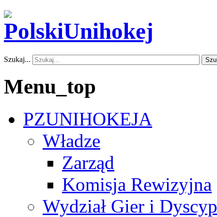
Szukaj...
Szu
Menu_top
PZUNIHOKEJA
Władze
Zarząd
Komisja Rewizyjna
Wydział Gier i Dyscyp