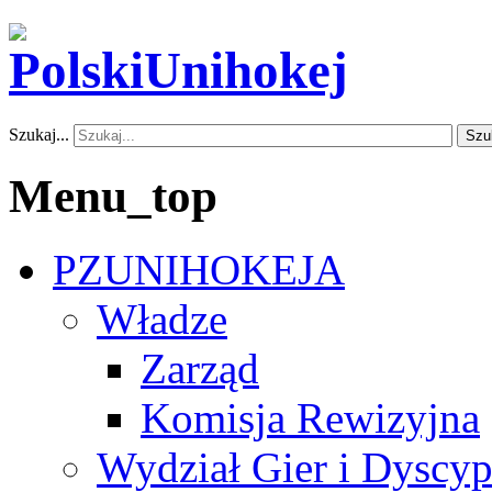
Szukaj...
Szu
Menu_top
PZUNIHOKEJA
Władze
Zarząd
Komisja Rewizyjna
Wydział Gier i Dyscyp