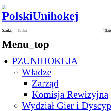
Szukaj...
Szu
Menu_top
PZUNIHOKEJA
Władze
Zarząd
Komisja Rewizyjna
Wydział Gier i Dyscyp