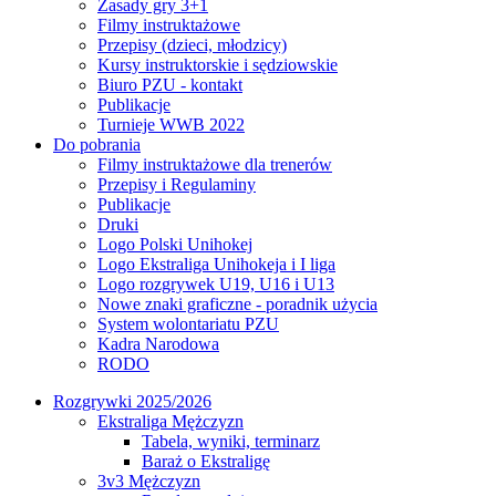
Zasady gry 3+1
Filmy instruktażowe
Przepisy (dzieci, młodzicy)
Kursy instruktorskie i sędziowskie
Biuro PZU - kontakt
Publikacje
Turnieje WWB 2022
Do pobrania
Filmy instruktażowe dla trenerów
Przepisy i Regulaminy
Publikacje
Druki
Logo Polski Unihokej
Logo Ekstraliga Unihokeja i I liga
Logo rozgrywek U19, U16 i U13
Nowe znaki graficzne - poradnik użycia
System wolontariatu PZU
Kadra Narodowa
RODO
Rozgrywki 2025/2026
Ekstraliga Mężczyzn
Tabela, wyniki, terminarz
Baraż o Ekstraligę
3v3 Mężczyzn