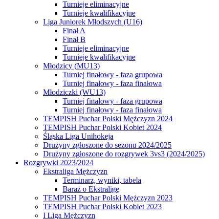
Turnieje eliminacyjne
Turnieje kwalifikacyjne
Liga Juniorek Młodszych (U16)
Finał A
Finał B
Turnieje eliminacyjne
Turnieje kwalifikacyjne
Młodzicy (MU13)
Turniej finałowy - faza grupowa
Turniej finałowy - faza finałowa
Młodziczki (WU13)
Turniej finałowy - faza grupowa
Turniej finałowy - faza finałowa
TEMPISH Puchar Polski Mężczyzn 2024
TEMPISH Puchar Polski Kobiet 2024
Śląska Liga Unihokeja
Drużyny zgłoszone do sezonu 2024/2025
Drużyny zgłoszone do rozgrywek 3vs3 (2024/2025)
Rozgrywki 2023/2024
Ekstraliga Mężczyzn
Terminarz, wyniki, tabela
Baraż o Ekstraligę
TEMPISH Puchar Polski Mężczyzn 2023
TEMPISH Puchar Polski Kobiet 2023
I Liga Mężczyzn