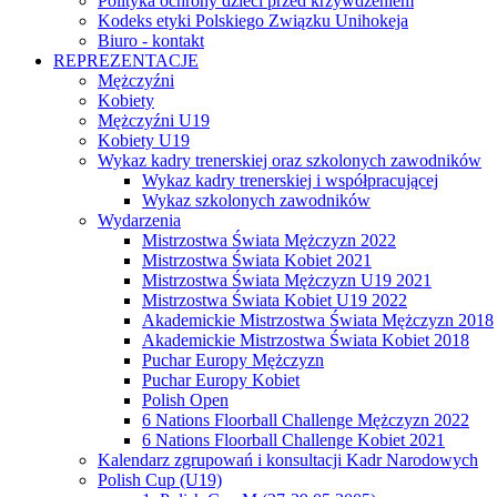
Polityka ochrony dzieci przed krzywdzeniem
Kodeks etyki Polskiego Związku Unihokeja
Biuro - kontakt
REPREZENTACJE
Mężczyźni
Kobiety
Mężczyźni U19
Kobiety U19
Wykaz kadry trenerskiej oraz szkolonych zawodników
Wykaz kadry trenerskiej i współpracującej
Wykaz szkolonych zawodników
Wydarzenia
Mistrzostwa Świata Mężczyzn 2022
Mistrzostwa Świata Kobiet 2021
Mistrzostwa Świata Mężczyzn U19 2021
Mistrzostwa Świata Kobiet U19 2022
Akademickie Mistrzostwa Świata Mężczyzn 2018
Akademickie Mistrzostwa Świata Kobiet 2018
Puchar Europy Mężczyzn
Puchar Europy Kobiet
Polish Open
6 Nations Floorball Challenge Mężczyzn 2022
6 Nations Floorball Challenge Kobiet 2021
Kalendarz zgrupowań i konsultacji Kadr Narodowych
Polish Cup (U19)