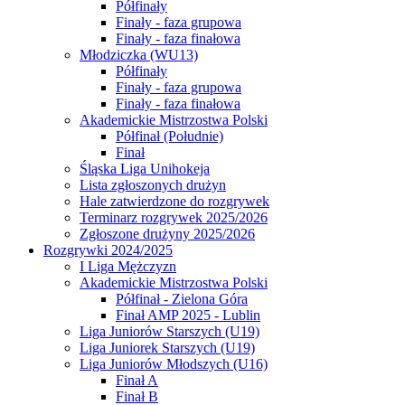
Półfinały
Finały - faza grupowa
Finały - faza finałowa
Młodziczka (WU13)
Półfinały
Finały - faza grupowa
Finały - faza finałowa
Akademickie Mistrzostwa Polski
Półfinał (Południe)
Finał
Śląska Liga Unihokeja
Lista zgłoszonych drużyn
Hale zatwierdzone do rozgrywek
Terminarz rozgrywek 2025/2026
Zgłoszone drużyny 2025/2026
Rozgrywki 2024/2025
I Liga Mężczyzn
Akademickie Mistrzostwa Polski
Półfinał - Zielona Góra
Finał AMP 2025 - Lublin
Liga Juniorów Starszych (U19)
Liga Juniorek Starszych (U19)
Liga Juniorów Młodszych (U16)
Finał A
Finał B