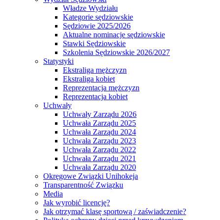
Władze Wydziału
Kategorie sędziowskie
Sędziowie 2025/2026
Aktualne nominacje sędziowskie
Stawki Sędziowskie
Szkolenia Sędziowskie 2026/2027
Statystyki
Ekstraliga mężczyzn
Ekstraliga kobiet
Reprezentacja mężczyzn
Reprezentacja kobiet
Uchwały
Uchwały Zarządu 2026
Uchwała Zarządu 2025
Uchwała Zarządu 2024
Uchwała Zarządu 2023
Uchwała Zarządu 2022
Uchwała Zarządu 2021
Uchwała Zarządu 2020
Okręgowe Związki Unihokeja
Transparentność Związku
Media
Jak wyrobić licencję?
Jak otrzymać klasę sportową / zaświadczenie?