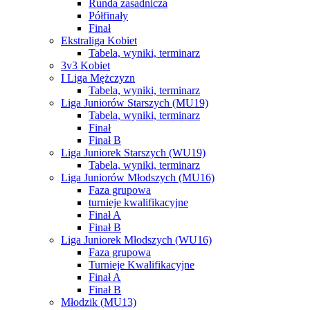
Runda zasadnicza
Półfinały
Finał
Ekstraliga Kobiet
Tabela, wyniki, terminarz
3v3 Kobiet
I Liga Mężczyzn
Tabela, wyniki, terminarz
Liga Juniorów Starszych (MU19)
Tabela, wyniki, terminarz
Finał
Finał B
Liga Juniorek Starszych (WU19)
Tabela, wyniki, terminarz
Liga Juniorów Młodszych (MU16)
Faza grupowa
turnieje kwalifikacyjne
Finał A
Finał B
Liga Juniorek Młodszych (WU16)
Faza grupowa
Turnieje Kwalifikacyjne
Finał A
Finał B
Młodzik (MU13)