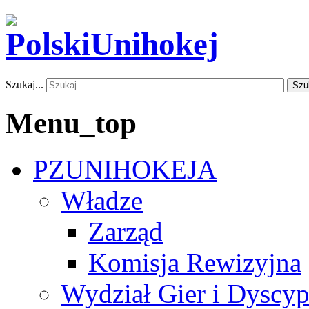
Szukaj...
Szu
Menu_top
PZUNIHOKEJA
Władze
Zarząd
Komisja Rewizyjna
Wydział Gier i Dyscyp