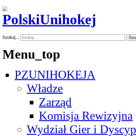
Szukaj...
Szu
Menu_top
PZUNIHOKEJA
Władze
Zarząd
Komisja Rewizyjna
Wydział Gier i Dyscyp