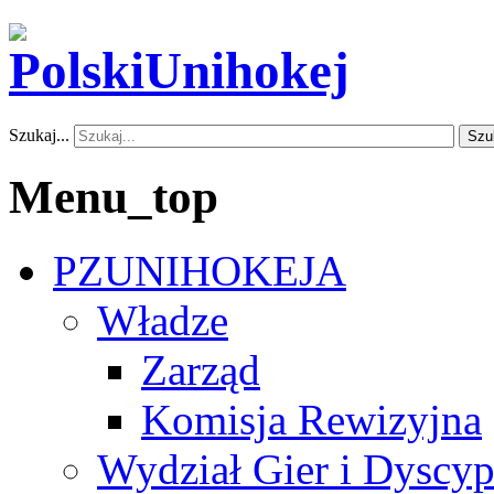
Szukaj...
Szu
Menu_top
PZUNIHOKEJA
Władze
Zarząd
Komisja Rewizyjna
Wydział Gier i Dyscyp