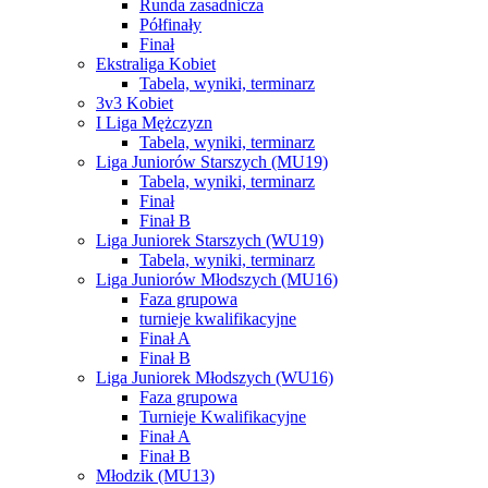
Runda zasadnicza
Półfinały
Finał
Ekstraliga Kobiet
Tabela, wyniki, terminarz
3v3 Kobiet
I Liga Mężczyzn
Tabela, wyniki, terminarz
Liga Juniorów Starszych (MU19)
Tabela, wyniki, terminarz
Finał
Finał B
Liga Juniorek Starszych (WU19)
Tabela, wyniki, terminarz
Liga Juniorów Młodszych (MU16)
Faza grupowa
turnieje kwalifikacyjne
Finał A
Finał B
Liga Juniorek Młodszych (WU16)
Faza grupowa
Turnieje Kwalifikacyjne
Finał A
Finał B
Młodzik (MU13)