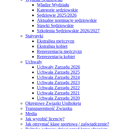
Władze Wydziału
Kategorie sędziowskie
Sędziowie 2025/2026
Aktualne nominacje sędziowskie
Stawki Sędziowskie
Szkolenia Sędziowskie 2026/2027
Statystyki
Ekstraliga mężczyzn
Ekstraliga kobiet
Reprezentacja mężczyzn
Reprezentacja kobiet
Uchwały
Uchwały Zarządu 2026
Uchwała Zarządu 2025
Uchwała Zarządu 2024
Uchwała Zarządu 2023
Uchwała Zarządu 2022
Uchwała Zarządu 2021
Uchwała Zarządu 2020
Okręgowe Związki Unihokeja
Transparentność Związku
Media
Jak wyrobić licencję?
Jak otrzymać klasę sportową / zaświadczenie?