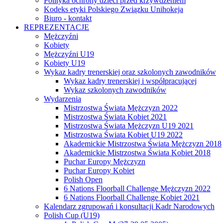
Polityka ochrony dzieci przed krzywdzeniem
Kodeks etyki Polskiego Związku Unihokeja
Biuro - kontakt
REPREZENTACJE
Mężczyźni
Kobiety
Mężczyźni U19
Kobiety U19
Wykaz kadry trenerskiej oraz szkolonych zawodników
Wykaz kadry trenerskiej i współpracującej
Wykaz szkolonych zawodników
Wydarzenia
Mistrzostwa Świata Mężczyzn 2022
Mistrzostwa Świata Kobiet 2021
Mistrzostwa Świata Mężczyzn U19 2021
Mistrzostwa Świata Kobiet U19 2022
Akademickie Mistrzostwa Świata Mężczyzn 2018
Akademickie Mistrzostwa Świata Kobiet 2018
Puchar Europy Mężczyzn
Puchar Europy Kobiet
Polish Open
6 Nations Floorball Challenge Mężczyzn 2022
6 Nations Floorball Challenge Kobiet 2021
Kalendarz zgrupowań i konsultacji Kadr Narodowych
Polish Cup (U19)