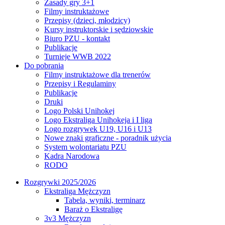
Zasady gry 3+1
Filmy instruktażowe
Przepisy (dzieci, młodzicy)
Kursy instruktorskie i sędziowskie
Biuro PZU - kontakt
Publikacje
Turnieje WWB 2022
Do pobrania
Filmy instruktażowe dla trenerów
Przepisy i Regulaminy
Publikacje
Druki
Logo Polski Unihokej
Logo Ekstraliga Unihokeja i I liga
Logo rozgrywek U19, U16 i U13
Nowe znaki graficzne - poradnik użycia
System wolontariatu PZU
Kadra Narodowa
RODO
Rozgrywki 2025/2026
Ekstraliga Mężczyzn
Tabela, wyniki, terminarz
Baraż o Ekstraligę
3v3 Mężczyzn