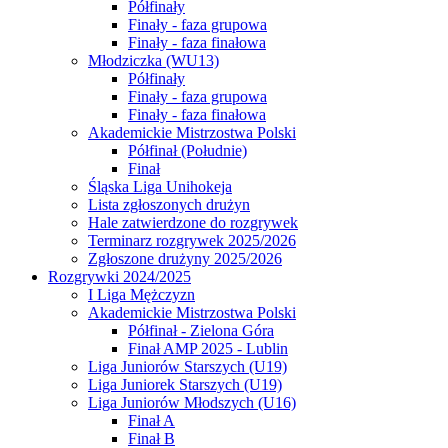
Półfinały
Finały - faza grupowa
Finały - faza finałowa
Młodziczka (WU13)
Półfinały
Finały - faza grupowa
Finały - faza finałowa
Akademickie Mistrzostwa Polski
Półfinał (Południe)
Finał
Śląska Liga Unihokeja
Lista zgłoszonych drużyn
Hale zatwierdzone do rozgrywek
Terminarz rozgrywek 2025/2026
Zgłoszone drużyny 2025/2026
Rozgrywki 2024/2025
I Liga Mężczyzn
Akademickie Mistrzostwa Polski
Półfinał - Zielona Góra
Finał AMP 2025 - Lublin
Liga Juniorów Starszych (U19)
Liga Juniorek Starszych (U19)
Liga Juniorów Młodszych (U16)
Finał A
Finał B