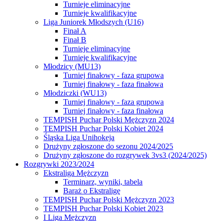
Turnieje eliminacyjne
Turnieje kwalifikacyjne
Liga Juniorek Młodszych (U16)
Finał A
Finał B
Turnieje eliminacyjne
Turnieje kwalifikacyjne
Młodzicy (MU13)
Turniej finałowy - faza grupowa
Turniej finałowy - faza finałowa
Młodziczki (WU13)
Turniej finałowy - faza grupowa
Turniej finałowy - faza finałowa
TEMPISH Puchar Polski Mężczyzn 2024
TEMPISH Puchar Polski Kobiet 2024
Śląska Liga Unihokeja
Drużyny zgłoszone do sezonu 2024/2025
Drużyny zgłoszone do rozgrywek 3vs3 (2024/2025)
Rozgrywki 2023/2024
Ekstraliga Mężczyzn
Terminarz, wyniki, tabela
Baraż o Ekstraligę
TEMPISH Puchar Polski Mężczyzn 2023
TEMPISH Puchar Polski Kobiet 2023
I Liga Mężczyzn