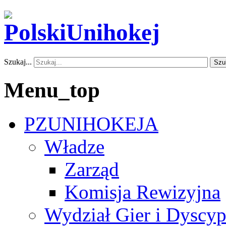
Szukaj...
Szu
Menu_top
PZUNIHOKEJA
Władze
Zarząd
Komisja Rewizyjna
Wydział Gier i Dyscyp