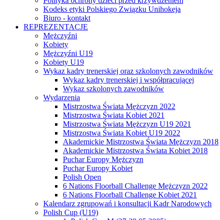
Polityka ochrony dzieci przed krzywdzeniem
Kodeks etyki Polskiego Związku Unihokeja
Biuro - kontakt
REPREZENTACJE
Mężczyźni
Kobiety
Mężczyźni U19
Kobiety U19
Wykaz kadry trenerskiej oraz szkolonych zawodników
Wykaz kadry trenerskiej i współpracującej
Wykaz szkolonych zawodników
Wydarzenia
Mistrzostwa Świata Mężczyzn 2022
Mistrzostwa Świata Kobiet 2021
Mistrzostwa Świata Mężczyzn U19 2021
Mistrzostwa Świata Kobiet U19 2022
Akademickie Mistrzostwa Świata Mężczyzn 2018
Akademickie Mistrzostwa Świata Kobiet 2018
Puchar Europy Mężczyzn
Puchar Europy Kobiet
Polish Open
6 Nations Floorball Challenge Mężczyzn 2022
6 Nations Floorball Challenge Kobiet 2021
Kalendarz zgrupowań i konsultacji Kadr Narodowych
Polish Cup (U19)