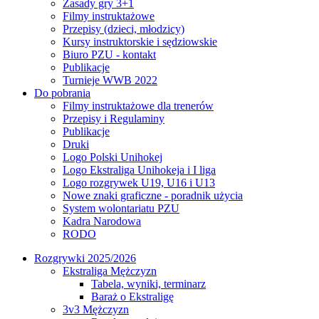
Zasady gry 3+1
Filmy instruktażowe
Przepisy (dzieci, młodzicy)
Kursy instruktorskie i sędziowskie
Biuro PZU - kontakt
Publikacje
Turnieje WWB 2022
Do pobrania
Filmy instruktażowe dla trenerów
Przepisy i Regulaminy
Publikacje
Druki
Logo Polski Unihokej
Logo Ekstraliga Unihokeja i I liga
Logo rozgrywek U19, U16 i U13
Nowe znaki graficzne - poradnik użycia
System wolontariatu PZU
Kadra Narodowa
RODO
Rozgrywki 2025/2026
Ekstraliga Mężczyzn
Tabela, wyniki, terminarz
Baraż o Ekstraligę
3v3 Mężczyzn