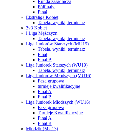
Runda zasadnicza
Półfinały
Finał
Ekstraliga Kobiet
Tabela, wyniki, terminarz
3v3 Kobiet
I Liga Mężczyzn
Tabela, wyniki, terminarz
Liga Juniorów Starszych (MU19)
Tabela, wyniki, terminarz
Finał
Finał B
Liga Juniorek Starszych (WU19)
Tabela, wyniki, terminarz
Liga Juniorów Młodszych (MU16)
Faza grupowa
turnieje kwalifikacyjne
Finał A
Finał B
Liga Juniorek Młodszych (WU16)
Faza grupowa
Turnieje Kwalifikacyjne
Finał A
Finał B
Młodzik (MU13)