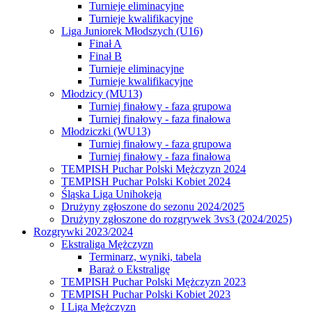
Turnieje eliminacyjne
Turnieje kwalifikacyjne
Liga Juniorek Młodszych (U16)
Finał A
Finał B
Turnieje eliminacyjne
Turnieje kwalifikacyjne
Młodzicy (MU13)
Turniej finałowy - faza grupowa
Turniej finałowy - faza finałowa
Młodziczki (WU13)
Turniej finałowy - faza grupowa
Turniej finałowy - faza finałowa
TEMPISH Puchar Polski Mężczyzn 2024
TEMPISH Puchar Polski Kobiet 2024
Śląska Liga Unihokeja
Drużyny zgłoszone do sezonu 2024/2025
Drużyny zgłoszone do rozgrywek 3vs3 (2024/2025)
Rozgrywki 2023/2024
Ekstraliga Mężczyzn
Terminarz, wyniki, tabela
Baraż o Ekstraligę
TEMPISH Puchar Polski Mężczyzn 2023
TEMPISH Puchar Polski Kobiet 2023
I Liga Mężczyzn