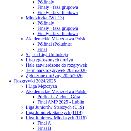
Półfinały
Finały - faza grupowa
Finały - faza finałowa
Młodziczka (WU13)
Półfinały
Finały - faza grupowa
Finały - faza finałowa
Akademickie Mistrzostwa Polski
Półfinał (Południe)
Finał
Śląska Liga Unihokeja
Lista zgłoszonych drużyn
Hale zatwierdzone do rozgrywek
Terminarz rozgrywek 2025/2026
Zgłoszone drużyny 2025/2026
Rozgrywki 2024/2025
I Liga Mężczyzn
Akademickie Mistrzostwa Polski
Półfinał - Zielona Góra
Finał AMP 2025 - Lublin
Liga Juniorów Starszych (U19)
Liga Juniorek Starszych (U19)
Liga Juniorów Młodszych (U16)
Finał A
Finał B