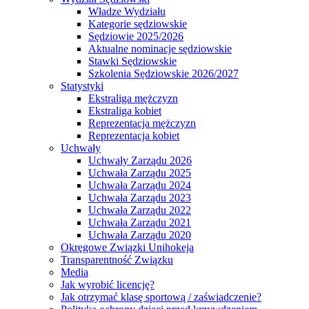
Władze Wydziału
Kategorie sędziowskie
Sędziowie 2025/2026
Aktualne nominacje sędziowskie
Stawki Sędziowskie
Szkolenia Sędziowskie 2026/2027
Statystyki
Ekstraliga mężczyzn
Ekstraliga kobiet
Reprezentacja mężczyzn
Reprezentacja kobiet
Uchwały
Uchwały Zarządu 2026
Uchwała Zarządu 2025
Uchwała Zarządu 2024
Uchwała Zarządu 2023
Uchwała Zarządu 2022
Uchwała Zarządu 2021
Uchwała Zarządu 2020
Okręgowe Związki Unihokeja
Transparentność Związku
Media
Jak wyrobić licencję?
Jak otrzymać klasę sportową / zaświadczenie?