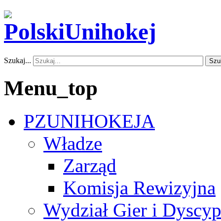
Szukaj...
Szu
Menu_top
PZUNIHOKEJA
Władze
Zarząd
Komisja Rewizyjna
Wydział Gier i Dyscyp