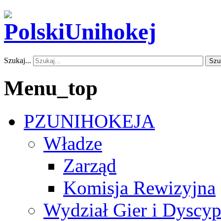
Szukaj...
Szu
Menu_top
PZUNIHOKEJA
Władze
Zarząd
Komisja Rewizyjna
Wydział Gier i Dyscyp