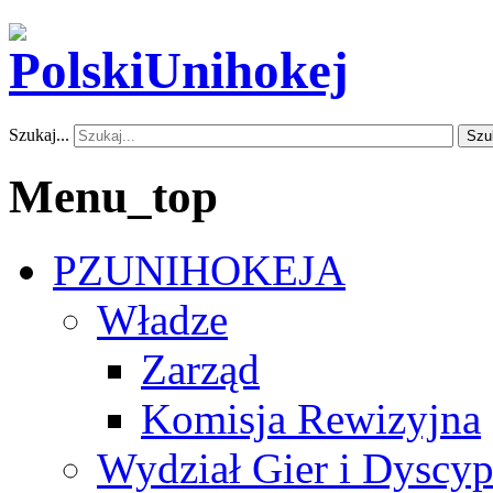
Szukaj...
Szu
Menu_top
PZUNIHOKEJA
Władze
Zarząd
Komisja Rewizyjna
Wydział Gier i Dyscyp