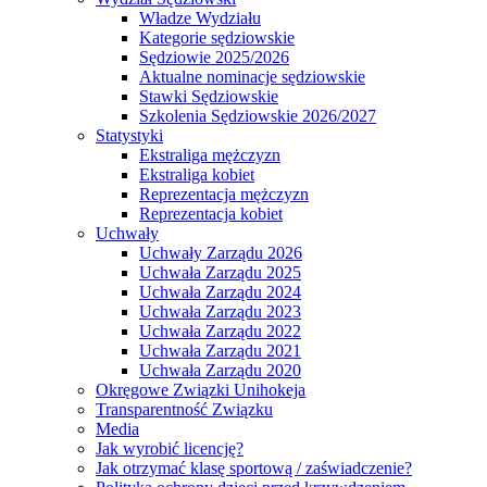
Władze Wydziału
Kategorie sędziowskie
Sędziowie 2025/2026
Aktualne nominacje sędziowskie
Stawki Sędziowskie
Szkolenia Sędziowskie 2026/2027
Statystyki
Ekstraliga mężczyzn
Ekstraliga kobiet
Reprezentacja mężczyzn
Reprezentacja kobiet
Uchwały
Uchwały Zarządu 2026
Uchwała Zarządu 2025
Uchwała Zarządu 2024
Uchwała Zarządu 2023
Uchwała Zarządu 2022
Uchwała Zarządu 2021
Uchwała Zarządu 2020
Okręgowe Związki Unihokeja
Transparentność Związku
Media
Jak wyrobić licencję?
Jak otrzymać klasę sportową / zaświadczenie?