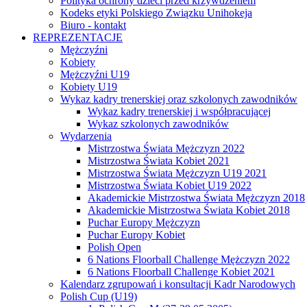
Polityka ochrony dzieci przed krzywdzeniem
Kodeks etyki Polskiego Związku Unihokeja
Biuro - kontakt
REPREZENTACJE
Mężczyźni
Kobiety
Mężczyźni U19
Kobiety U19
Wykaz kadry trenerskiej oraz szkolonych zawodników
Wykaz kadry trenerskiej i współpracującej
Wykaz szkolonych zawodników
Wydarzenia
Mistrzostwa Świata Mężczyzn 2022
Mistrzostwa Świata Kobiet 2021
Mistrzostwa Świata Mężczyzn U19 2021
Mistrzostwa Świata Kobiet U19 2022
Akademickie Mistrzostwa Świata Mężczyzn 2018
Akademickie Mistrzostwa Świata Kobiet 2018
Puchar Europy Mężczyzn
Puchar Europy Kobiet
Polish Open
6 Nations Floorball Challenge Mężczyzn 2022
6 Nations Floorball Challenge Kobiet 2021
Kalendarz zgrupowań i konsultacji Kadr Narodowych
Polish Cup (U19)