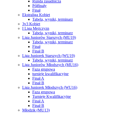
Runda zasadnicza
Półfinały
Finał
Ekstraliga Kobiet
Tabela, wyniki, terminarz
3v3 Kobiet
I Liga Mężczyzn
Tabela, wyniki, terminarz
Liga Juniorów Starszych (MU19)
Tabela, wyniki, terminarz
Finał
Finał B
Liga Juniorek Starszych (WU19)
Tabela, wyniki, terminarz
Liga Juniorów Młodszych (MU16)
Faza grupowa
turnieje kwalifikacyjne
Finał A
Finał B
Liga Juniorek Młodszych (WU16)
Faza grupowa
Turnieje Kwalifikacyjne
Finał A
Finał B
Młodzik (MU13)