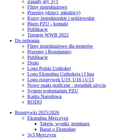
Zasady gry 3+1
Filmy instruktażowe
Przepisy (dzieci, młodzicy)
Kursy instruktorskie i sędziowskie
Biuro PZU - kontakt
Publikacje
Turnieje WWB 2022
Do pobrania
Filmy instruktażowe dla trenerów
Przepisy i Regulaminy
Publikacje
Druki
Logo Polski Unihokej
Logo Ekstraliga Unihokeja i I liga
Logo rozgrywek U19, U16 i U13
Nowe znaki graficzne - poradnik użycia
System wolontariatu PZU
Kadra Narodowa
RODO
Rozgrywki 2025/2026
Ekstraliga Mężczyzn
Tabela, wyniki, terminarz
Baraż o Ekstraligę
3v3 Mężczyzn