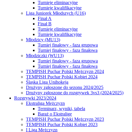
Turnieje eliminacyjne
Turnieje kwalifikacyjne
Liga Juniorek Młodszych (U16)
Finał A
Finał B
Turnieje eliminacyjne
Turnieje kwalifikacyjne
Młodzicy (MU13)
Turniej finałowy - faza grupowa
Turniej finałowy - faza finałowa
Młodziczki (WU13)
Turniej finałowy - faza grupowa
Turniej finałowy - faza finałowa
TEMPISH Puchar Polski Mężczyzn 2024
TEMPISH Puchar Polski Kobiet 2024
Śląska Liga Unihokeja
Drużyny zgłoszone do sezonu 2024/2025
Drużyny zgłoszone do rozgrywek 3vs3 (2024/2025)
Rozgrywki 2023/2024
Ekstraliga Mężczyzn
Terminarz, wyniki, tabela
Baraż o Ekstraligę
TEMPISH Puchar Polski Mężczyzn 2023
TEMPISH Puchar Polski Kobiet 2023
I Liga Mężczyzn