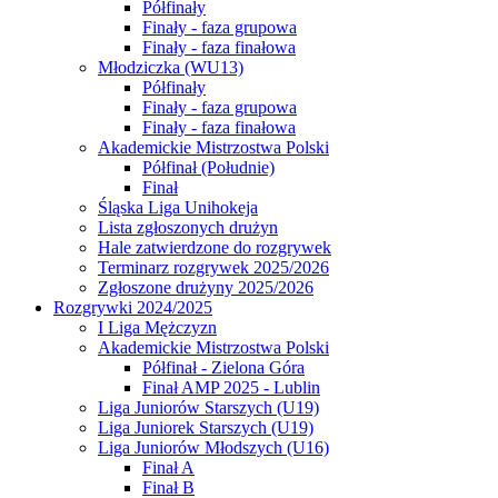
Półfinały
Finały - faza grupowa
Finały - faza finałowa
Młodziczka (WU13)
Półfinały
Finały - faza grupowa
Finały - faza finałowa
Akademickie Mistrzostwa Polski
Półfinał (Południe)
Finał
Śląska Liga Unihokeja
Lista zgłoszonych drużyn
Hale zatwierdzone do rozgrywek
Terminarz rozgrywek 2025/2026
Zgłoszone drużyny 2025/2026
Rozgrywki 2024/2025
I Liga Mężczyzn
Akademickie Mistrzostwa Polski
Półfinał - Zielona Góra
Finał AMP 2025 - Lublin
Liga Juniorów Starszych (U19)
Liga Juniorek Starszych (U19)
Liga Juniorów Młodszych (U16)
Finał A
Finał B