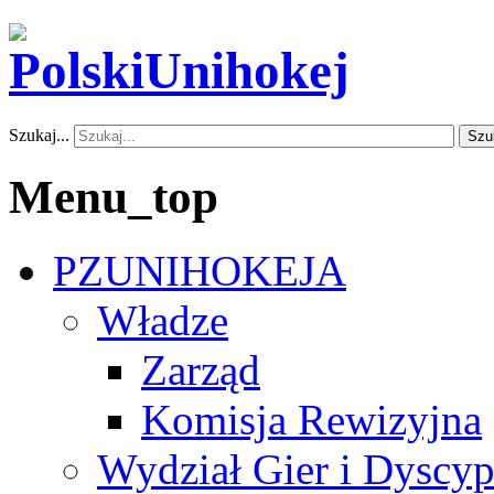
Szukaj...
Szu
Menu_top
PZUNIHOKEJA
Władze
Zarząd
Komisja Rewizyjna
Wydział Gier i Dyscyp