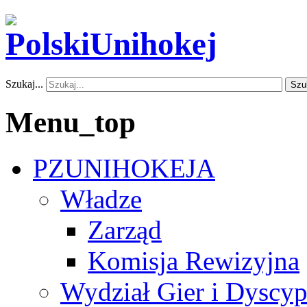
Szukaj...
Szu
Menu_top
PZUNIHOKEJA
Władze
Zarząd
Komisja Rewizyjna
Wydział Gier i Dyscyp