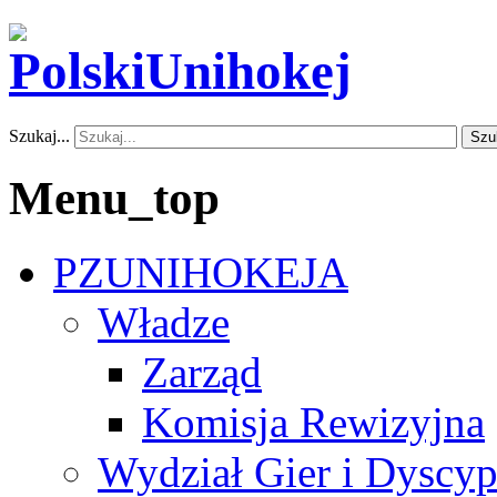
Szukaj...
Szu
Menu_top
PZUNIHOKEJA
Władze
Zarząd
Komisja Rewizyjna
Wydział Gier i Dyscyp