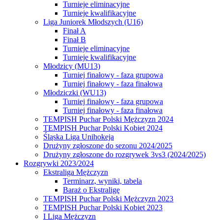
Turnieje eliminacyjne
Turnieje kwalifikacyjne
Liga Juniorek Młodszych (U16)
Finał A
Finał B
Turnieje eliminacyjne
Turnieje kwalifikacyjne
Młodzicy (MU13)
Turniej finałowy - faza grupowa
Turniej finałowy - faza finałowa
Młodziczki (WU13)
Turniej finałowy - faza grupowa
Turniej finałowy - faza finałowa
TEMPISH Puchar Polski Mężczyzn 2024
TEMPISH Puchar Polski Kobiet 2024
Śląska Liga Unihokeja
Drużyny zgłoszone do sezonu 2024/2025
Drużyny zgłoszone do rozgrywek 3vs3 (2024/2025)
Rozgrywki 2023/2024
Ekstraliga Mężczyzn
Terminarz, wyniki, tabela
Baraż o Ekstraligę
TEMPISH Puchar Polski Mężczyzn 2023
TEMPISH Puchar Polski Kobiet 2023
I Liga Mężczyzn