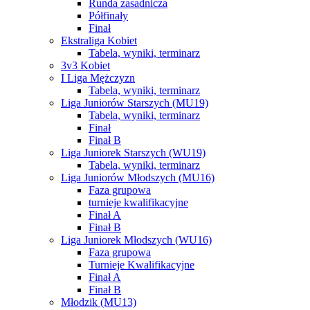
Runda zasadnicza
Półfinały
Finał
Ekstraliga Kobiet
Tabela, wyniki, terminarz
3v3 Kobiet
I Liga Mężczyzn
Tabela, wyniki, terminarz
Liga Juniorów Starszych (MU19)
Tabela, wyniki, terminarz
Finał
Finał B
Liga Juniorek Starszych (WU19)
Tabela, wyniki, terminarz
Liga Juniorów Młodszych (MU16)
Faza grupowa
turnieje kwalifikacyjne
Finał A
Finał B
Liga Juniorek Młodszych (WU16)
Faza grupowa
Turnieje Kwalifikacyjne
Finał A
Finał B
Młodzik (MU13)