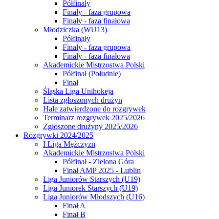
Półfinały
Finały - faza grupowa
Finały - faza finałowa
Młodziczka (WU13)
Półfinały
Finały - faza grupowa
Finały - faza finałowa
Akademickie Mistrzostwa Polski
Półfinał (Południe)
Finał
Śląska Liga Unihokeja
Lista zgłoszonych drużyn
Hale zatwierdzone do rozgrywek
Terminarz rozgrywek 2025/2026
Zgłoszone drużyny 2025/2026
Rozgrywki 2024/2025
I Liga Mężczyzn
Akademickie Mistrzostwa Polski
Półfinał - Zielona Góra
Finał AMP 2025 - Lublin
Liga Juniorów Starszych (U19)
Liga Juniorek Starszych (U19)
Liga Juniorów Młodszych (U16)
Finał A
Finał B