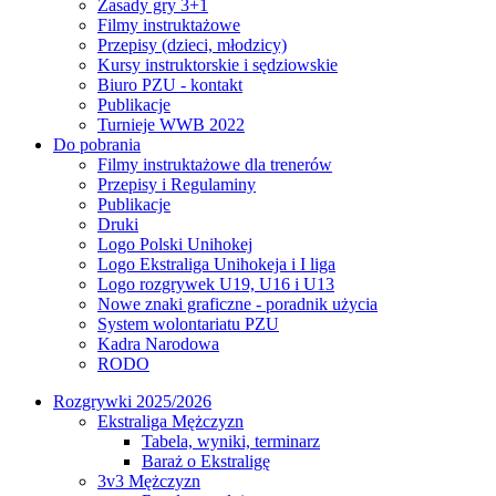
Zasady gry 3+1
Filmy instruktażowe
Przepisy (dzieci, młodzicy)
Kursy instruktorskie i sędziowskie
Biuro PZU - kontakt
Publikacje
Turnieje WWB 2022
Do pobrania
Filmy instruktażowe dla trenerów
Przepisy i Regulaminy
Publikacje
Druki
Logo Polski Unihokej
Logo Ekstraliga Unihokeja i I liga
Logo rozgrywek U19, U16 i U13
Nowe znaki graficzne - poradnik użycia
System wolontariatu PZU
Kadra Narodowa
RODO
Rozgrywki 2025/2026
Ekstraliga Mężczyzn
Tabela, wyniki, terminarz
Baraż o Ekstraligę
3v3 Mężczyzn