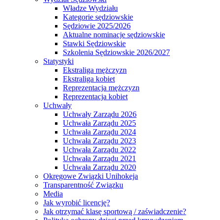
Władze Wydziału
Kategorie sędziowskie
Sędziowie 2025/2026
Aktualne nominacje sędziowskie
Stawki Sędziowskie
Szkolenia Sędziowskie 2026/2027
Statystyki
Ekstraliga mężczyzn
Ekstraliga kobiet
Reprezentacja mężczyzn
Reprezentacja kobiet
Uchwały
Uchwały Zarządu 2026
Uchwała Zarządu 2025
Uchwała Zarządu 2024
Uchwała Zarządu 2023
Uchwała Zarządu 2022
Uchwała Zarządu 2021
Uchwała Zarządu 2020
Okręgowe Związki Unihokeja
Transparentność Związku
Media
Jak wyrobić licencję?
Jak otrzymać klasę sportową / zaświadczenie?