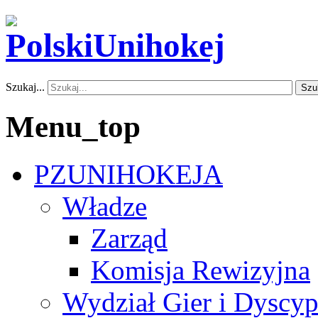
Szukaj...
Szu
Menu_top
PZUNIHOKEJA
Władze
Zarząd
Komisja Rewizyjna
Wydział Gier i Dyscyp