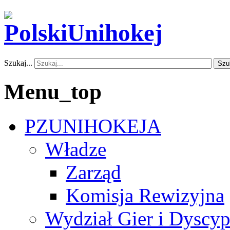
Szukaj...
Szu
Menu_top
PZUNIHOKEJA
Władze
Zarząd
Komisja Rewizyjna
Wydział Gier i Dyscyp