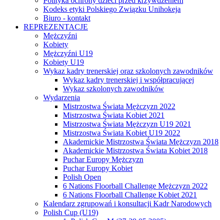
Polityka ochrony dzieci przed krzywdzeniem
Kodeks etyki Polskiego Związku Unihokeja
Biuro - kontakt
REPREZENTACJE
Mężczyźni
Kobiety
Mężczyźni U19
Kobiety U19
Wykaz kadry trenerskiej oraz szkolonych zawodników
Wykaz kadry trenerskiej i współpracującej
Wykaz szkolonych zawodników
Wydarzenia
Mistrzostwa Świata Mężczyzn 2022
Mistrzostwa Świata Kobiet 2021
Mistrzostwa Świata Mężczyzn U19 2021
Mistrzostwa Świata Kobiet U19 2022
Akademickie Mistrzostwa Świata Mężczyzn 2018
Akademickie Mistrzostwa Świata Kobiet 2018
Puchar Europy Mężczyzn
Puchar Europy Kobiet
Polish Open
6 Nations Floorball Challenge Mężczyzn 2022
6 Nations Floorball Challenge Kobiet 2021
Kalendarz zgrupowań i konsultacji Kadr Narodowych
Polish Cup (U19)