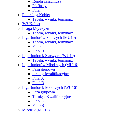
Runda zasadnicza
Półfinały
Finał
Ekstraliga Kobiet
Tabela, wyniki, terminarz
3v3 Kobiet
I Liga Mężczyzn
Tabela, wyniki, terminarz
Liga Juniorów Starszych (MU19)
Tabela, wyniki, terminarz
Finał
Finał B
Liga Juniorek Starszych (WU19)
Tabela, wyniki, terminarz
Liga Juniorów Młodszych (MU16)
Faza grupowa
turnieje kwalifikacyjne
Finał A
Finał B
Liga Juniorek Młodszych (WU16)
Faza grupowa
Turnieje Kwalifikacyjne
Finał A
Finał B
Młodzik (MU13)