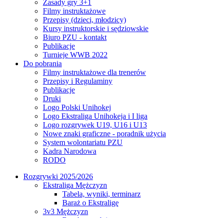
Zasady gry 3+1
Filmy instruktażowe
Przepisy (dzieci, młodzicy)
Kursy instruktorskie i sędziowskie
Biuro PZU - kontakt
Publikacje
Turnieje WWB 2022
Do pobrania
Filmy instruktażowe dla trenerów
Przepisy i Regulaminy
Publikacje
Druki
Logo Polski Unihokej
Logo Ekstraliga Unihokeja i I liga
Logo rozgrywek U19, U16 i U13
Nowe znaki graficzne - poradnik użycia
System wolontariatu PZU
Kadra Narodowa
RODO
Rozgrywki 2025/2026
Ekstraliga Mężczyzn
Tabela, wyniki, terminarz
Baraż o Ekstraligę
3v3 Mężczyzn