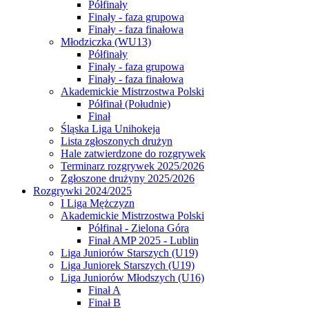
Półfinały
Finały - faza grupowa
Finały - faza finałowa
Młodziczka (WU13)
Półfinały
Finały - faza grupowa
Finały - faza finałowa
Akademickie Mistrzostwa Polski
Półfinał (Południe)
Finał
Śląska Liga Unihokeja
Lista zgłoszonych drużyn
Hale zatwierdzone do rozgrywek
Terminarz rozgrywek 2025/2026
Zgłoszone drużyny 2025/2026
Rozgrywki 2024/2025
I Liga Mężczyzn
Akademickie Mistrzostwa Polski
Półfinał - Zielona Góra
Finał AMP 2025 - Lublin
Liga Juniorów Starszych (U19)
Liga Juniorek Starszych (U19)
Liga Juniorów Młodszych (U16)
Finał A
Finał B