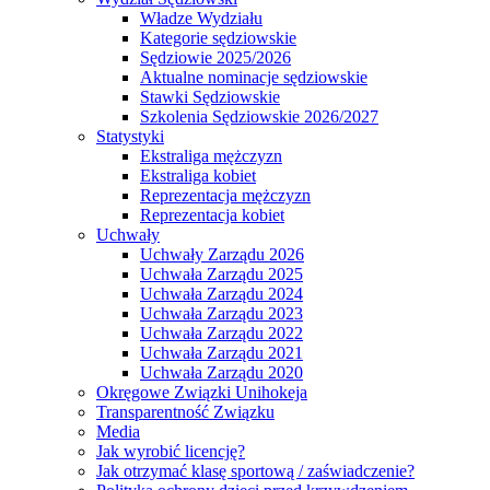
Władze Wydziału
Kategorie sędziowskie
Sędziowie 2025/2026
Aktualne nominacje sędziowskie
Stawki Sędziowskie
Szkolenia Sędziowskie 2026/2027
Statystyki
Ekstraliga mężczyzn
Ekstraliga kobiet
Reprezentacja mężczyzn
Reprezentacja kobiet
Uchwały
Uchwały Zarządu 2026
Uchwała Zarządu 2025
Uchwała Zarządu 2024
Uchwała Zarządu 2023
Uchwała Zarządu 2022
Uchwała Zarządu 2021
Uchwała Zarządu 2020
Okręgowe Związki Unihokeja
Transparentność Związku
Media
Jak wyrobić licencję?
Jak otrzymać klasę sportową / zaświadczenie?