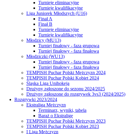
Turnieje eliminacyjne
Turnieje kwalifikacyjne
Liga Juniorek Młodszych (U16)
Finał A
Finał B
Turnieje eliminacyjne
Turnieje kwalifikacyjne
Młodzicy (MU13)
Turniej finałowy - faza grupowa
Turniej finałowy - faza finałowa
Młodziczki (WU13)
Turniej finałowy - faza grupowa
Turniej finałowy - faza finałowa
TEMPISH Puchar Polski Mężczyzn 2024
TEMPISH Puchar Polski Kobiet 2024
Śląska Liga Unihokeja
Drużyny zgłoszone do sezonu 2024/2025
Drużyny zgłoszone do rozgrywek 3vs3 (2024/2025)
Rozgrywki 2023/2024
Ekstraliga Mężczyzn
Terminarz, wyniki, tabela
Baraż o Ekstraligę
TEMPISH Puchar Polski Mężczyzn 2023
TEMPISH Puchar Polski Kobiet 2023
I Liga Mężczyzn