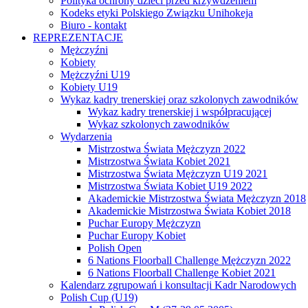
Polityka ochrony dzieci przed krzywdzeniem
Kodeks etyki Polskiego Związku Unihokeja
Biuro - kontakt
REPREZENTACJE
Mężczyźni
Kobiety
Mężczyźni U19
Kobiety U19
Wykaz kadry trenerskiej oraz szkolonych zawodników
Wykaz kadry trenerskiej i współpracującej
Wykaz szkolonych zawodników
Wydarzenia
Mistrzostwa Świata Mężczyzn 2022
Mistrzostwa Świata Kobiet 2021
Mistrzostwa Świata Mężczyzn U19 2021
Mistrzostwa Świata Kobiet U19 2022
Akademickie Mistrzostwa Świata Mężczyzn 2018
Akademickie Mistrzostwa Świata Kobiet 2018
Puchar Europy Mężczyzn
Puchar Europy Kobiet
Polish Open
6 Nations Floorball Challenge Mężczyzn 2022
6 Nations Floorball Challenge Kobiet 2021
Kalendarz zgrupowań i konsultacji Kadr Narodowych
Polish Cup (U19)