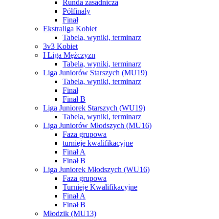
Runda zasadnicza
Półfinały
Finał
Ekstraliga Kobiet
Tabela, wyniki, terminarz
3v3 Kobiet
I Liga Mężczyzn
Tabela, wyniki, terminarz
Liga Juniorów Starszych (MU19)
Tabela, wyniki, terminarz
Finał
Finał B
Liga Juniorek Starszych (WU19)
Tabela, wyniki, terminarz
Liga Juniorów Młodszych (MU16)
Faza grupowa
turnieje kwalifikacyjne
Finał A
Finał B
Liga Juniorek Młodszych (WU16)
Faza grupowa
Turnieje Kwalifikacyjne
Finał A
Finał B
Młodzik (MU13)