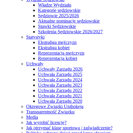
Władze Wydziału
Kategorie sędziowskie
Sędziowie 2025/2026
Aktualne nominacje sędziowskie
Stawki Sędziowskie
Szkolenia Sędziowskie 2026/2027
Statystyki
Ekstraliga mężczyzn
Ekstraliga kobiet
Reprezentacja mężczyzn
Reprezentacja kobiet
Uchwały
Uchwały Zarządu 2026
Uchwała Zarządu 2025
Uchwała Zarządu 2024
Uchwała Zarządu 2023
Uchwała Zarządu 2022
Uchwała Zarządu 2021
Uchwała Zarządu 2020
Okręgowe Związki Unihokeja
Transparentność Związku
Media
Jak wyrobić licencję?
Jak otrzymać klasę sportową / zaświadczenie?