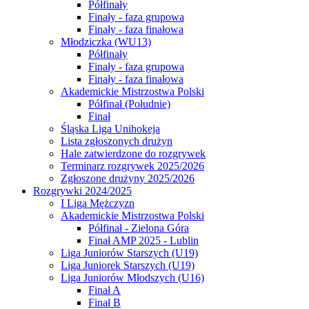
Półfinały
Finały - faza grupowa
Finały - faza finałowa
Młodziczka (WU13)
Półfinały
Finały - faza grupowa
Finały - faza finałowa
Akademickie Mistrzostwa Polski
Półfinał (Południe)
Finał
Śląska Liga Unihokeja
Lista zgłoszonych drużyn
Hale zatwierdzone do rozgrywek
Terminarz rozgrywek 2025/2026
Zgłoszone drużyny 2025/2026
Rozgrywki 2024/2025
I Liga Mężczyzn
Akademickie Mistrzostwa Polski
Półfinał - Zielona Góra
Finał AMP 2025 - Lublin
Liga Juniorów Starszych (U19)
Liga Juniorek Starszych (U19)
Liga Juniorów Młodszych (U16)
Finał A
Finał B