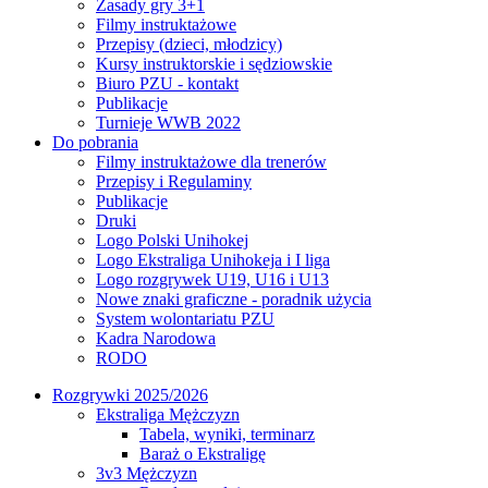
Zasady gry 3+1
Filmy instruktażowe
Przepisy (dzieci, młodzicy)
Kursy instruktorskie i sędziowskie
Biuro PZU - kontakt
Publikacje
Turnieje WWB 2022
Do pobrania
Filmy instruktażowe dla trenerów
Przepisy i Regulaminy
Publikacje
Druki
Logo Polski Unihokej
Logo Ekstraliga Unihokeja i I liga
Logo rozgrywek U19, U16 i U13
Nowe znaki graficzne - poradnik użycia
System wolontariatu PZU
Kadra Narodowa
RODO
Rozgrywki 2025/2026
Ekstraliga Mężczyzn
Tabela, wyniki, terminarz
Baraż o Ekstraligę
3v3 Mężczyzn