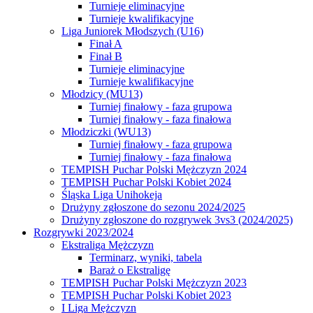
Turnieje eliminacyjne
Turnieje kwalifikacyjne
Liga Juniorek Młodszych (U16)
Finał A
Finał B
Turnieje eliminacyjne
Turnieje kwalifikacyjne
Młodzicy (MU13)
Turniej finałowy - faza grupowa
Turniej finałowy - faza finałowa
Młodziczki (WU13)
Turniej finałowy - faza grupowa
Turniej finałowy - faza finałowa
TEMPISH Puchar Polski Mężczyzn 2024
TEMPISH Puchar Polski Kobiet 2024
Śląska Liga Unihokeja
Drużyny zgłoszone do sezonu 2024/2025
Drużyny zgłoszone do rozgrywek 3vs3 (2024/2025)
Rozgrywki 2023/2024
Ekstraliga Mężczyzn
Terminarz, wyniki, tabela
Baraż o Ekstraligę
TEMPISH Puchar Polski Mężczyzn 2023
TEMPISH Puchar Polski Kobiet 2023
I Liga Mężczyzn