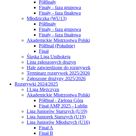
Półfinały
Finały - faza grupowa
Finały - faza finałowa
Młodziczka (WU13)
Półfinały
Finały - faza grupowa
Finały - faza finałowa
Akademickie Mistrzostwa Polski
Półfinał (Południe)
Finał
Śląska Liga Unihokeja
Lista zgłoszonych drużyn
Hale zatwierdzone do rozgrywek
Terminarz rozgrywek 2025/2026
Zgłoszone drużyny 2025/2026
Rozgrywki 2024/2025
I Liga Mężczyzn
Akademickie Mistrzostwa Polski
Półfinał - Zielona Góra
Finał AMP 2025 - Lublin
Liga Juniorów Starszych (U19)
Liga Juniorek Starszych (U19)
Liga Juniorów Młodszych (U16)
Finał A
Finał B