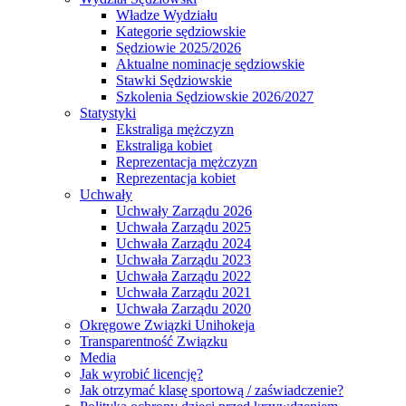
Władze Wydziału
Kategorie sędziowskie
Sędziowie 2025/2026
Aktualne nominacje sędziowskie
Stawki Sędziowskie
Szkolenia Sędziowskie 2026/2027
Statystyki
Ekstraliga mężczyzn
Ekstraliga kobiet
Reprezentacja mężczyzn
Reprezentacja kobiet
Uchwały
Uchwały Zarządu 2026
Uchwała Zarządu 2025
Uchwała Zarządu 2024
Uchwała Zarządu 2023
Uchwała Zarządu 2022
Uchwała Zarządu 2021
Uchwała Zarządu 2020
Okręgowe Związki Unihokeja
Transparentność Związku
Media
Jak wyrobić licencję?
Jak otrzymać klasę sportową / zaświadczenie?