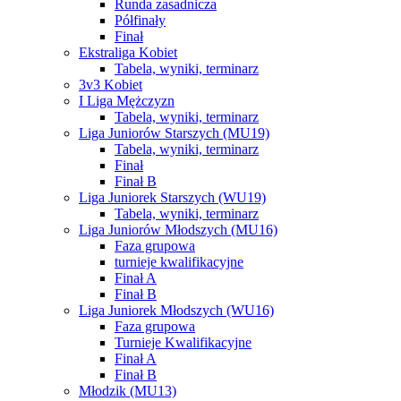
Runda zasadnicza
Półfinały
Finał
Ekstraliga Kobiet
Tabela, wyniki, terminarz
3v3 Kobiet
I Liga Mężczyzn
Tabela, wyniki, terminarz
Liga Juniorów Starszych (MU19)
Tabela, wyniki, terminarz
Finał
Finał B
Liga Juniorek Starszych (WU19)
Tabela, wyniki, terminarz
Liga Juniorów Młodszych (MU16)
Faza grupowa
turnieje kwalifikacyjne
Finał A
Finał B
Liga Juniorek Młodszych (WU16)
Faza grupowa
Turnieje Kwalifikacyjne
Finał A
Finał B
Młodzik (MU13)