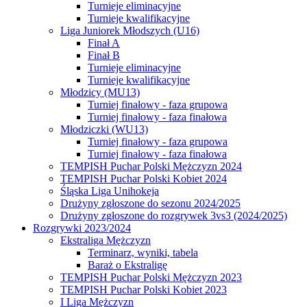
Turnieje eliminacyjne
Turnieje kwalifikacyjne
Liga Juniorek Młodszych (U16)
Finał A
Finał B
Turnieje eliminacyjne
Turnieje kwalifikacyjne
Młodzicy (MU13)
Turniej finałowy - faza grupowa
Turniej finałowy - faza finałowa
Młodziczki (WU13)
Turniej finałowy - faza grupowa
Turniej finałowy - faza finałowa
TEMPISH Puchar Polski Mężczyzn 2024
TEMPISH Puchar Polski Kobiet 2024
Śląska Liga Unihokeja
Drużyny zgłoszone do sezonu 2024/2025
Drużyny zgłoszone do rozgrywek 3vs3 (2024/2025)
Rozgrywki 2023/2024
Ekstraliga Mężczyzn
Terminarz, wyniki, tabela
Baraż o Ekstraligę
TEMPISH Puchar Polski Mężczyzn 2023
TEMPISH Puchar Polski Kobiet 2023
I Liga Mężczyzn