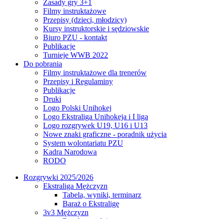
Zasady gry 3+1
Filmy instruktażowe
Przepisy (dzieci, młodzicy)
Kursy instruktorskie i sędziowskie
Biuro PZU - kontakt
Publikacje
Turnieje WWB 2022
Do pobrania
Filmy instruktażowe dla trenerów
Przepisy i Regulaminy
Publikacje
Druki
Logo Polski Unihokej
Logo Ekstraliga Unihokeja i I liga
Logo rozgrywek U19, U16 i U13
Nowe znaki graficzne - poradnik użycia
System wolontariatu PZU
Kadra Narodowa
RODO
Rozgrywki 2025/2026
Ekstraliga Mężczyzn
Tabela, wyniki, terminarz
Baraż o Ekstraligę
3v3 Mężczyzn