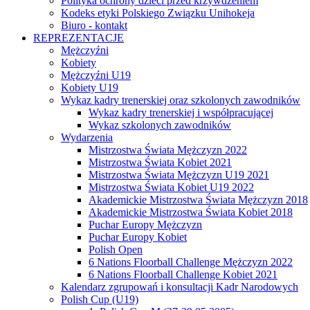
Polityka ochrony dzieci przed krzywdzeniem
Kodeks etyki Polskiego Związku Unihokeja
Biuro - kontakt
REPREZENTACJE
Mężczyźni
Kobiety
Mężczyźni U19
Kobiety U19
Wykaz kadry trenerskiej oraz szkolonych zawodników
Wykaz kadry trenerskiej i współpracującej
Wykaz szkolonych zawodników
Wydarzenia
Mistrzostwa Świata Mężczyzn 2022
Mistrzostwa Świata Kobiet 2021
Mistrzostwa Świata Mężczyzn U19 2021
Mistrzostwa Świata Kobiet U19 2022
Akademickie Mistrzostwa Świata Mężczyzn 2018
Akademickie Mistrzostwa Świata Kobiet 2018
Puchar Europy Mężczyzn
Puchar Europy Kobiet
Polish Open
6 Nations Floorball Challenge Mężczyzn 2022
6 Nations Floorball Challenge Kobiet 2021
Kalendarz zgrupowań i konsultacji Kadr Narodowych
Polish Cup (U19)