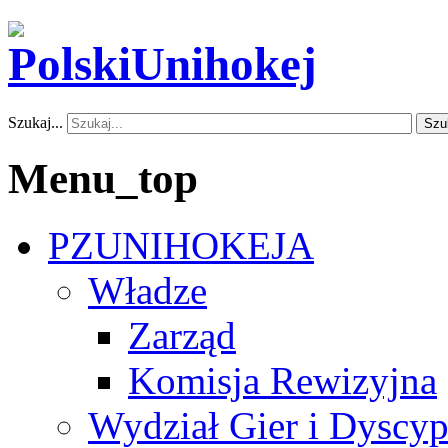
Szukaj...
Szu
Menu_top
PZUNIHOKEJA
Władze
Zarząd
Komisja Rewizyjna
Wydział Gier i Dyscyp