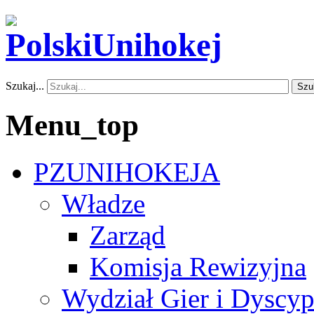
Szukaj...
Szu
Menu_top
PZUNIHOKEJA
Władze
Zarząd
Komisja Rewizyjna
Wydział Gier i Dyscyp