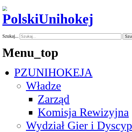
Szukaj...
Szu
Menu_top
PZUNIHOKEJA
Władze
Zarząd
Komisja Rewizyjna
Wydział Gier i Dyscyp