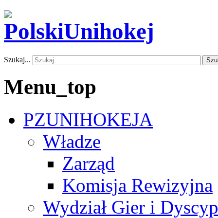
Szukaj...
Szu
Menu_top
PZUNIHOKEJA
Władze
Zarząd
Komisja Rewizyjna
Wydział Gier i Dyscyp