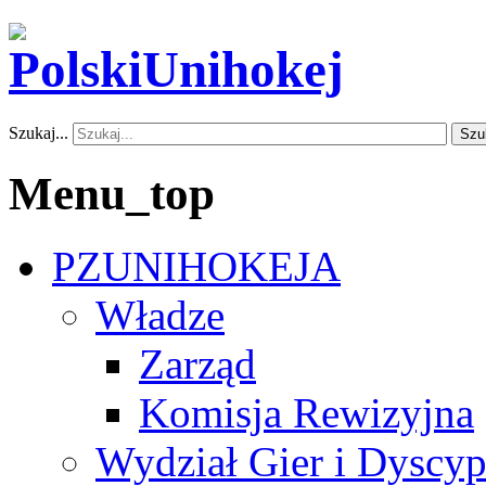
Szukaj...
Szu
Menu_top
PZUNIHOKEJA
Władze
Zarząd
Komisja Rewizyjna
Wydział Gier i Dyscyp